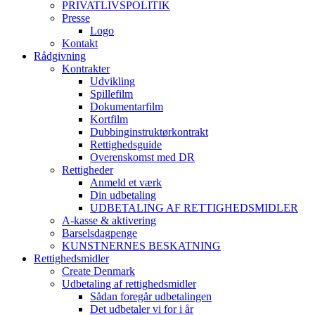
PRIVATLIVSPOLITIK
Presse
Logo
Kontakt
Rådgivning
Kontrakter
Udvikling
Spillefilm
Dokumentarfilm
Kortfilm
Dubbinginstruktørkontrakt
Rettighedsguide
Overenskomst med DR
Rettigheder
Anmeld et værk
Din udbetaling
UDBETALING AF RETTIGHEDSMIDLER
A-kasse & aktivering
Barselsdagpenge
KUNSTNERNES BESKATNING
Rettighedsmidler
Create Denmark
Udbetaling af rettighedsmidler
Sådan foregår udbetalingen
Det udbetaler vi for i år