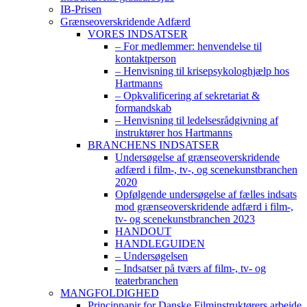
IB-Prisen
Grænseoverskridende Adfærd
VORES INDSATSER
– For medlemmer: henvendelse til
kontaktperson
– Henvisning til krisepsykologhjælp hos
Hartmanns
– Opkvalificering af sekretariat &
formandskab
– Henvisning til ledelsesrådgivning af
instruktører hos Hartmanns
BRANCHENS INDSATSER
Undersøgelse af grænseoverskridende
adfærd i film-, tv-, og scenekunstbranchen
2020
Opfølgende undersøgelse af fælles indsats
mod grænseoverskridende adfærd i film-,
tv- og scenekunstbranchen 2023
HANDOUT
HANDLEGUIDEN
– Undersøgelsen
– Indsatser på tværs af film-, tv- og
teaterbranchen
MANGFOLDIGHED
Princippapir for Danske Filminstruktørers arbejde