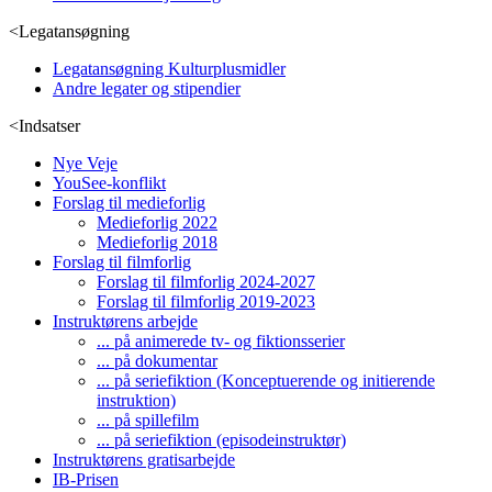
<
Legatansøgning
Legatansøgning Kulturplusmidler
Andre legater og stipendier
<
Indsatser
Nye Veje
YouSee-konflikt
Forslag til medieforlig
Medieforlig 2022
Medieforlig 2018
Forslag til filmforlig
Forslag til filmforlig 2024-2027
Forslag til filmforlig 2019-2023
Instruktørens arbejde
... på animerede tv- og fiktionsserier
... på dokumentar
... på seriefiktion (Konceptuerende og initierende
instruktion)
... på spillefilm
... på seriefiktion (episodeinstruktør)
Instruktørens gratisarbejde
IB-Prisen