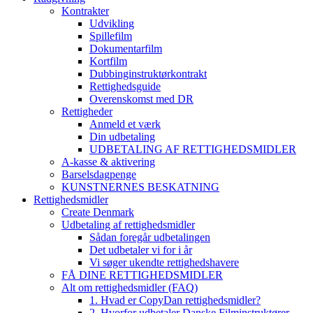
Kontrakter
Udvikling
Spillefilm
Dokumentarfilm
Kortfilm
Dubbinginstruktørkontrakt
Rettighedsguide
Overenskomst med DR
Rettigheder
Anmeld et værk
Din udbetaling
UDBETALING AF RETTIGHEDSMIDLER
A-kasse & aktivering
Barselsdagpenge
KUNSTNERNES BESKATNING
Rettighedsmidler
Create Denmark
Udbetaling af rettighedsmidler
Sådan foregår udbetalingen
Det udbetaler vi for i år
Vi søger ukendte rettighedshavere
FÅ DINE RETTIGHEDSMIDLER
Alt om rettighedsmidler (FAQ)
1. Hvad er CopyDan rettighedsmidler?
2. Hvorfor udbetaler Danske Filminstruktører