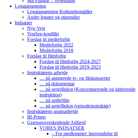
Mit Filmdir – Vejledning
Legatansøgning
Legatansøgning Kulturplusmidler
Andre legater og stipendier
Indsatser
Nye Veje
YouSee-konflikt
Forslag til medieforlig
Medieforlig 2022
Medieforlig 2018
Forslag til filmforlig
Forslag til filmforlig 2024-2027
Forslag til filmforlig 2019-2023
Instruktørens arbejde
… på animerede tv- og fiktionsserier
… på dokumentar
… på seriefiktion (Konceptuerende og initierende
instruktion)
… på spillefilm
… på seriefiktion (episodeinstruktør)
Instruktørens gratisarbejde
IB-Prisen
Grænseoverskridende Adfærd
VORES INDSATSER
– For medlemmer: henvendelse til