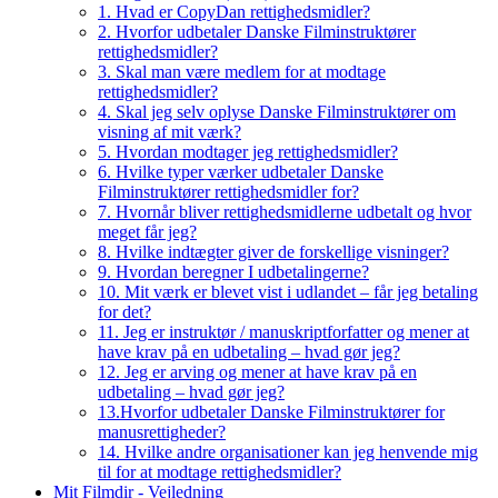
1. Hvad er CopyDan rettighedsmidler?
2. Hvorfor udbetaler Danske Filminstruktører
rettighedsmidler?
3. Skal man være medlem for at modtage
rettighedsmidler?
4. Skal jeg selv oplyse Danske Filminstruktører om
visning af mit værk?
5. Hvordan modtager jeg rettighedsmidler?
6. Hvilke typer værker udbetaler Danske
Filminstruktører rettighedsmidler for?
7. Hvornår bliver rettighedsmidlerne udbetalt og hvor
meget får jeg?
8. Hvilke indtægter giver de forskellige visninger?
9. Hvordan beregner I udbetalingerne?
10. Mit værk er blevet vist i udlandet – får jeg betaling
for det?
11. Jeg er instruktør / manuskriptforfatter og mener at
have krav på en udbetaling – hvad gør jeg?
12. Jeg er arving og mener at have krav på en
udbetaling – hvad gør jeg?
13.Hvorfor udbetaler Danske Filminstruktører for
manusrettigheder?
14. Hvilke andre organisationer kan jeg henvende mig
til for at modtage rettighedsmidler?
Mit Filmdir - Vejledning