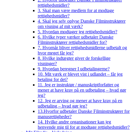
rettighedsmidler?
3. Skal man være medlem for at modtage
rettighedsmidler?
4. Skal jeg selv oplyse Danske Filminstruktører
om visning af mit værk?
5. Hvordan modtager jeg rettighedsmidler?
6. Hvilke typer værker udbetaler Danske
Filminstruktører rettighedsmidler for?
7. Hvornår bliver rettighedsmidlerne udbetalt og
hvor meget får jeg?
8. Hvilke indtægter giver de forskellige
visninger?
9. Hvordan beregner I udbetalingerne?
10. Mit værk er blevet vist i udlandet – får jeg
betaling for det?
11. Jeg er instruktør / manuskriptforfatter og
mener at have krav på en udbetaling – hvad gør
jeg?
12. Jeg er arving og mener at have krav på en
udbetaling – hvad gør jeg?
13.Hvorfor udbetaler Danske Filminstruktører for
manusrettigheder?
14. Hvilke andre organisationer kan jeg
henvende mig til for at modtage rettighedsmidler?