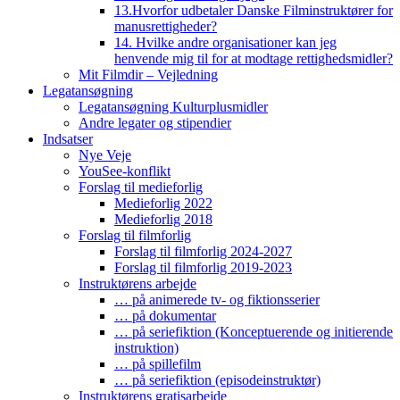
13.Hvorfor udbetaler Danske Filminstruktører for
manusrettigheder?
14. Hvilke andre organisationer kan jeg
henvende mig til for at modtage rettighedsmidler?
Mit Filmdir – Vejledning
Legatansøgning
Legatansøgning Kulturplusmidler
Andre legater og stipendier
Indsatser
Nye Veje
YouSee-konflikt
Forslag til medieforlig
Medieforlig 2022
Medieforlig 2018
Forslag til filmforlig
Forslag til filmforlig 2024-2027
Forslag til filmforlig 2019-2023
Instruktørens arbejde
… på animerede tv- og fiktionsserier
… på dokumentar
… på seriefiktion (Konceptuerende og initierende
instruktion)
… på spillefilm
… på seriefiktion (episodeinstruktør)
Instruktørens gratisarbejde