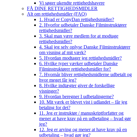
Vi søger ukendte rettighedshavere
FÅ DINE RETTIGHEDSMIDLER
Alt om rettighedsmidler (FAQ)
1. Hvad er CopyDan rettighedsmidler?
2. Hvorfor udbetaler Danske Filminstruktører
rettighedsmidler?
3. Skal man være medlem for at modtage
rettighedsmidler?
4. Skal jeg selv oplyse Danske Filminstruktører
om visning af mit værk?
5. Hvordan modtager jeg rettighedsmidler?
6. Hvilke typer værker udbetaler Danske
Filminstruktører rettighedsmidler for?
7. Hvornår bliver rettighedsmidlerne udbetalt og
hvor meget får jeg?
8. Hvilke indtægter giver de forskellige
visninger?
9. Hvordan beregner I udbetalingerne?
10. Mit værk er blevet vist i udlandet – får jeg
betaling for det?
11. Jeg er instruktør / manuskriptforfatter og
mener at have krav på en udbetaling – hvad gør
jeg?
12. Jeg er arving og mener at have krav på en
udbetaling – hvad gør jeg?