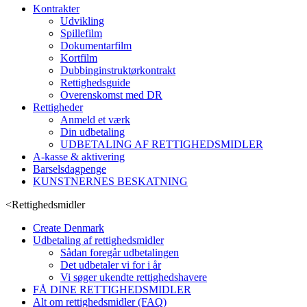
Kontrakter
Udvikling
Spillefilm
Dokumentarfilm
Kortfilm
Dubbinginstruktørkontrakt
Rettighedsguide
Overenskomst med DR
Rettigheder
Anmeld et værk
Din udbetaling
UDBETALING AF RETTIGHEDSMIDLER
A-kasse & aktivering
Barselsdagpenge
KUNSTNERNES BESKATNING
<
Rettighedsmidler
Create Denmark
Udbetaling af rettighedsmidler
Sådan foregår udbetalingen
Det udbetaler vi for i år
Vi søger ukendte rettighedshavere
FÅ DINE RETTIGHEDSMIDLER
Alt om rettighedsmidler (FAQ)