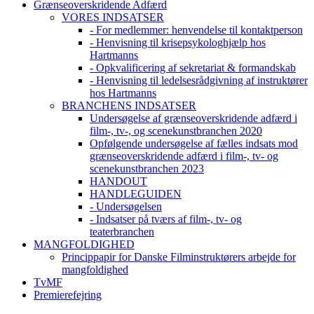
Grænseoverskridende Adfærd
VORES INDSATSER
- For medlemmer: henvendelse til kontaktperson
- Henvisning til krisepsykologhjælp hos
Hartmanns
- Opkvalificering af sekretariat & formandskab
- Henvisning til ledelsesrådgivning af instruktører
hos Hartmanns
BRANCHENS INDSATSER
Undersøgelse af grænseoverskridende adfærd i
film-, tv-, og scenekunstbranchen 2020
Opfølgende undersøgelse af fælles indsats mod
grænseoverskridende adfærd i film-, tv- og
scenekunstbranchen 2023
HANDOUT
HANDLEGUIDEN
- Undersøgelsen
- Indsatser på tværs af film-, tv- og
teaterbranchen
MANGFOLDIGHED
Princippapir for Danske Filminstruktørers arbejde for
mangfoldighed
TvMF
Premierefejring