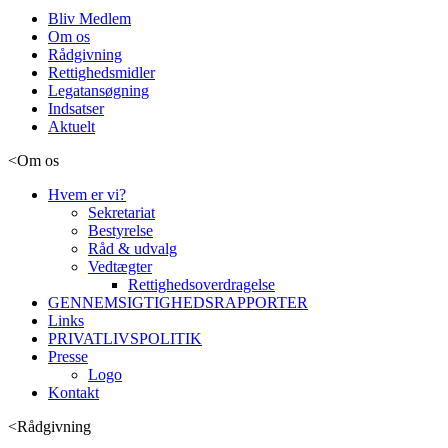
Bliv Medlem
Om os
Rådgivning
Rettighedsmidler
Legatansøgning
Indsatser
Aktuelt
<
Om os
Hvem er vi?
Sekretariat
Bestyrelse
Råd & udvalg
Vedtægter
Rettighedsoverdragelse
GENNEMSIGTIGHEDSRAPPORTER
Links
PRIVATLIVSPOLITIK
Presse
Logo
Kontakt
<
Rådgivning