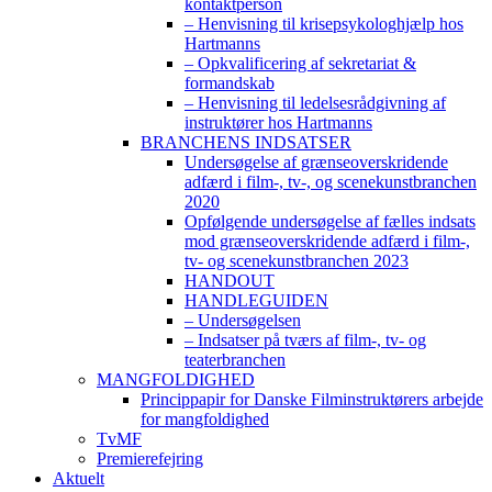
kontaktperson
– Henvisning til krisepsykologhjælp hos
Hartmanns
– Opkvalificering af sekretariat &
formandskab
– Henvisning til ledelsesrådgivning af
instruktører hos Hartmanns
BRANCHENS INDSATSER
Undersøgelse af grænseoverskridende
adfærd i film-, tv-, og scenekunstbranchen
2020
Opfølgende undersøgelse af fælles indsats
mod grænseoverskridende adfærd i film-,
tv- og scenekunstbranchen 2023
HANDOUT
HANDLEGUIDEN
– Undersøgelsen
– Indsatser på tværs af film-, tv- og
teaterbranchen
MANGFOLDIGHED
Princippapir for Danske Filminstruktørers arbejde
for mangfoldighed
TvMF
Premierefejring
Aktuelt