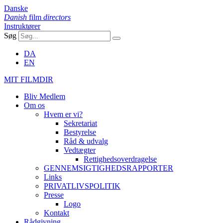
Danske
Danish
film
directors
Instruktører
Søg
DA
EN
MIT FILMDIR
Bliv Medlem
Om os
Hvem er vi?
Sekretariat
Bestyrelse
Råd & udvalg
Vedtægter
Rettighedsoverdragelse
GENNEMSIGTIGHEDSRAPPORTER
Links
PRIVATLIVSPOLITIK
Presse
Logo
Kontakt
Rådgivning