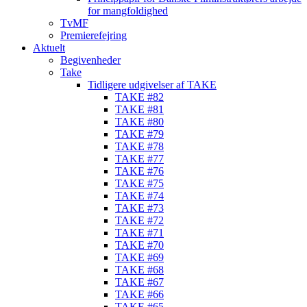
for mangfoldighed
TvMF
Premierefejring
Aktuelt
Begivenheder
Take
Tidligere udgivelser af TAKE
TAKE #82
TAKE #81
TAKE #80
TAKE #79
TAKE #78
TAKE #77
TAKE #76
TAKE #75
TAKE #74
TAKE #73
TAKE #72
TAKE #71
TAKE #70
TAKE #69
TAKE #68
TAKE #67
TAKE #66
TAKE #65