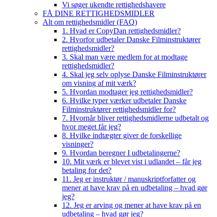
Vi søger ukendte rettighedshavere
FÅ DINE RETTIGHEDSMIDLER
Alt om rettighedsmidler (FAQ)
1. Hvad er CopyDan rettighedsmidler?
2. Hvorfor udbetaler Danske Filminstruktører
rettighedsmidler?
3. Skal man være medlem for at modtage
rettighedsmidler?
4. Skal jeg selv oplyse Danske Filminstruktører
om visning af mit værk?
5. Hvordan modtager jeg rettighedsmidler?
6. Hvilke typer værker udbetaler Danske
Filminstruktører rettighedsmidler for?
7. Hvornår bliver rettighedsmidlerne udbetalt og
hvor meget får jeg?
8. Hvilke indtægter giver de forskellige
visninger?
9. Hvordan beregner I udbetalingerne?
10. Mit værk er blevet vist i udlandet – får jeg
betaling for det?
11. Jeg er instruktør / manuskriptforfatter og
mener at have krav på en udbetaling – hvad gør
jeg?
12. Jeg er arving og mener at have krav på en
udbetaling – hvad gør jeg?