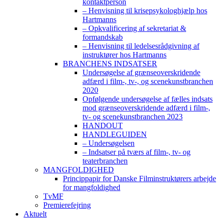
kontaktperson
– Henvisning til krisepsykologhjælp hos
Hartmanns
– Opkvalificering af sekretariat &
formandskab
– Henvisning til ledelsesrådgivning af
instruktører hos Hartmanns
BRANCHENS INDSATSER
Undersøgelse af grænseoverskridende
adfærd i film-, tv-, og scenekunstbranchen
2020
Opfølgende undersøgelse af fælles indsats
mod grænseoverskridende adfærd i film-,
tv- og scenekunstbranchen 2023
HANDOUT
HANDLEGUIDEN
– Undersøgelsen
– Indsatser på tværs af film-, tv- og
teaterbranchen
MANGFOLDIGHED
Princippapir for Danske Filminstruktørers arbejde
for mangfoldighed
TvMF
Premierefejring
Aktuelt