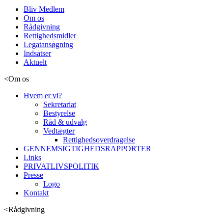
Bliv Medlem
Om os
Rådgivning
Rettighedsmidler
Legatansøgning
Indsatser
Aktuelt
<
Om os
Hvem er vi?
Sekretariat
Bestyrelse
Råd & udvalg
Vedtægter
Rettighedsoverdragelse
GENNEMSIGTIGHEDSRAPPORTER
Links
PRIVATLIVSPOLITIK
Presse
Logo
Kontakt
<
Rådgivning