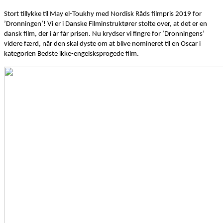
Stort tillykke til May el-Toukhy med Nordisk Råds filmpris 2019 for
’Dronningen’! Vi er i Danske Filminstruktører stolte over, at det er en
dansk film, der i år får prisen. Nu krydser vi fingre for ’Dronningens’
videre færd, når den skal dyste om at blive nomineret til en Oscar i
kategorien Bedste ikke-engelsksprogede film.