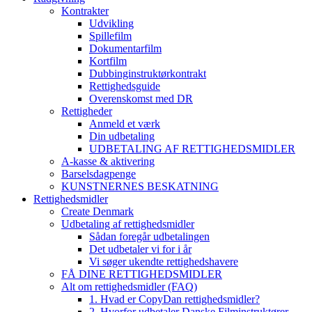
Kontrakter
Udvikling
Spillefilm
Dokumentarfilm
Kortfilm
Dubbinginstruktørkontrakt
Rettighedsguide
Overenskomst med DR
Rettigheder
Anmeld et værk
Din udbetaling
UDBETALING AF RETTIGHEDSMIDLER
A-kasse & aktivering
Barselsdagpenge
KUNSTNERNES BESKATNING
Rettighedsmidler
Create Denmark
Udbetaling af rettighedsmidler
Sådan foregår udbetalingen
Det udbetaler vi for i år
Vi søger ukendte rettighedshavere
FÅ DINE RETTIGHEDSMIDLER
Alt om rettighedsmidler (FAQ)
1. Hvad er CopyDan rettighedsmidler?
2. Hvorfor udbetaler Danske Filminstruktører