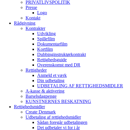
PRIVATLIVSPOLITIK
Presse
Logo
Kontakt
Rådgivning
Kontrakter
Udvikling
Spillefilm
Dokumentarfilm
Kortfilm
Dubbinginstruktørkontrakt
Rettighedsguide
Overenskomst med DR
Rettigheder
Anmeld et værk
Din udbetaling
UDBETALING AF RETTIGHEDSMIDLER
A-kasse & aktivering
Barselsdagpenge
KUNSTNERNES BESKATNING
Rettighedsmidler
Create Denmark
Udbetaling af rettighedsmidler
Sådan foregår udbetalingen
Det udbetaler vi for i år