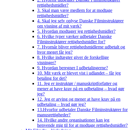
rettighedsmidler?
3. Skal man være medlem for at modtage
rettighedsmidler?
4. Skal jeg selv oplyse Danske Filminstruktører
om visning af mit værk?
5. Hvordan modtager jeg rettighedsmidler?
6. Hvilke typer værker udbetaler Danske
Filminstruktører rettighedsmidler for?
7. Hvornår bliver rettighedsmidlerne udbetalt og
hvor meget får jeg?
8. Hvilke indtægter giver de forskellige
visninger?
9. Hvordan beregner I udbetalingerne?
10. Mit værk er blevet vist i udlandet – får jeg
betaling for det?
11. Jeg er instruktør / manuskriptforfatter og
mener at have krav på en udbetaling – hvad gør
jeg?
12. Jeg er arving og mener at have krav på en
udbetaling – hvad gør jeg?
13.Hvorfor udbetaler Danske Filminstruktører for
manusrettigheder?
14. Hvilke andre organisationer kan jeg
henvende mig til for at modtage rettighedsmidler?