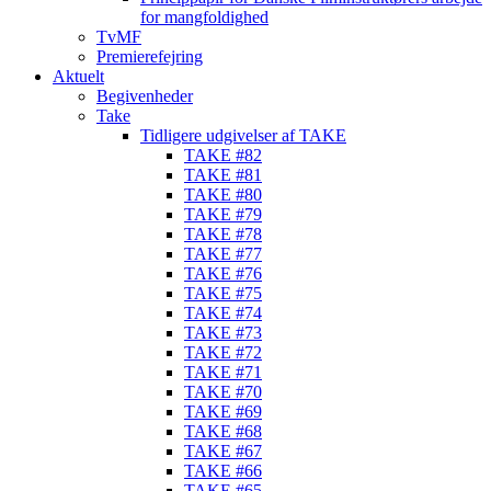
for mangfoldighed
TvMF
Premierefejring
Aktuelt
Begivenheder
Take
Tidligere udgivelser af TAKE
TAKE #82
TAKE #81
TAKE #80
TAKE #79
TAKE #78
TAKE #77
TAKE #76
TAKE #75
TAKE #74
TAKE #73
TAKE #72
TAKE #71
TAKE #70
TAKE #69
TAKE #68
TAKE #67
TAKE #66
TAKE #65