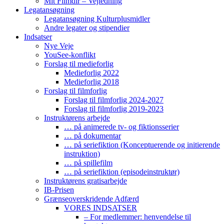
Mit Filmdir – Vejledning
Legatansøgning
Legatansøgning Kulturplusmidler
Andre legater og stipendier
Indsatser
Nye Veje
YouSee-konflikt
Forslag til medieforlig
Medieforlig 2022
Medieforlig 2018
Forslag til filmforlig
Forslag til filmforlig 2024-2027
Forslag til filmforlig 2019-2023
Instruktørens arbejde
… på animerede tv- og fiktionsserier
… på dokumentar
… på seriefiktion (Konceptuerende og initierende
instruktion)
… på spillefilm
… på seriefiktion (episodeinstruktør)
Instruktørens gratisarbejde
IB-Prisen
Grænseoverskridende Adfærd
VORES INDSATSER
– For medlemmer: henvendelse til