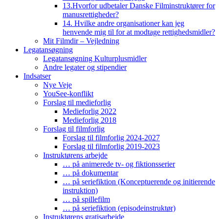
13.Hvorfor udbetaler Danske Filminstruktører for
manusrettigheder?
14. Hvilke andre organisationer kan jeg
henvende mig til for at modtage rettighedsmidler?
Mit Filmdir – Vejledning
Legatansøgning
Legatansøgning Kulturplusmidler
Andre legater og stipendier
Indsatser
Nye Veje
YouSee-konflikt
Forslag til medieforlig
Medieforlig 2022
Medieforlig 2018
Forslag til filmforlig
Forslag til filmforlig 2024-2027
Forslag til filmforlig 2019-2023
Instruktørens arbejde
… på animerede tv- og fiktionsserier
… på dokumentar
… på seriefiktion (Konceptuerende og initierende
instruktion)
… på spillefilm
… på seriefiktion (episodeinstruktør)
Instruktørens gratisarbejde