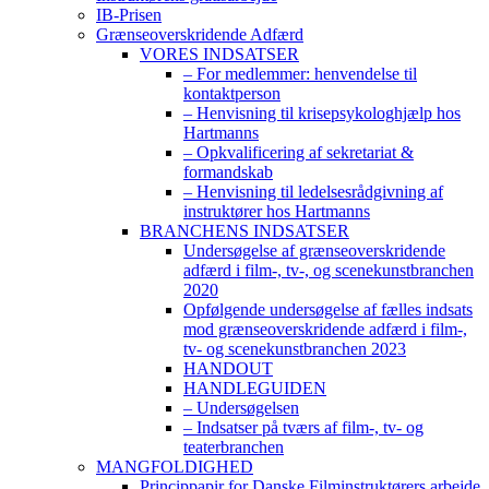
IB-Prisen
Grænseoverskridende Adfærd
VORES INDSATSER
– For medlemmer: henvendelse til
kontaktperson
– Henvisning til krisepsykologhjælp hos
Hartmanns
– Opkvalificering af sekretariat &
formandskab
– Henvisning til ledelsesrådgivning af
instruktører hos Hartmanns
BRANCHENS INDSATSER
Undersøgelse af grænseoverskridende
adfærd i film-, tv-, og scenekunstbranchen
2020
Opfølgende undersøgelse af fælles indsats
mod grænseoverskridende adfærd i film-,
tv- og scenekunstbranchen 2023
HANDOUT
HANDLEGUIDEN
– Undersøgelsen
– Indsatser på tværs af film-, tv- og
teaterbranchen
MANGFOLDIGHED
Princippapir for Danske Filminstruktørers arbejde