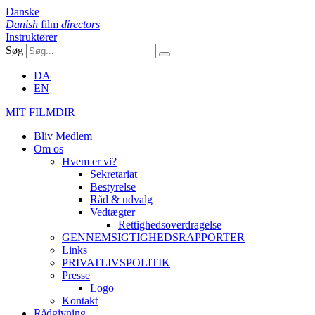
Danske
Danish
film
directors
Instruktører
Søg
DA
EN
MIT FILMDIR
Bliv Medlem
Om os
Hvem er vi?
Sekretariat
Bestyrelse
Råd & udvalg
Vedtægter
Rettighedsoverdragelse
GENNEMSIGTIGHEDSRAPPORTER
Links
PRIVATLIVSPOLITIK
Presse
Logo
Kontakt
Rådgivning