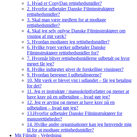
1. Hvad er CopyDan rettighedsmidler?
2. Hvorfor udbetaler Danske Filminstruktører
rettighedsmidler?
3. Skal man være medlem for at modtage
rettighedsmidler?
4. Skal jeg selv oplyse Danske Filminstruktører om
visning af mit værk?
5. Hvordan modtager jeg rettighedsmidler?
6. Hvilke typer værker udbetaler Danske
Filminstruktører rettighedsmidler for?
7. Hvornår bliver rettighedsmidlerne udbetalt og hvor
meget får jeg?
8. Hvilke indtægter giver de forskellige visninger?
9. Hvordan beregner I udbetalingerne?
10. Mit værk er blevet vist i udlandet – får jeg betaling
for det?
11. Jeg er instruktør / manuskriptforfatter og mener at
have krav på en udbetaling – hvad gør jeg?
12. Jeg er arving og mener at have krav på en
udbetaling – hvad gør jeg?
13.Hvorfor udbetaler Danske Filminstruktører for
manusrettigheder?
14. Hvilke andre organisationer kan jeg henvende mig
til for at modtage rettighedsmidler?
Mit Filmdir - Vejledning