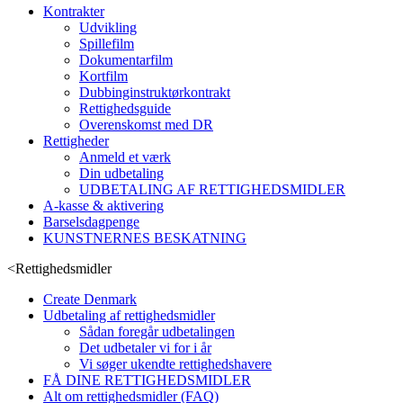
Kontrakter
Udvikling
Spillefilm
Dokumentarfilm
Kortfilm
Dubbinginstruktørkontrakt
Rettighedsguide
Overenskomst med DR
Rettigheder
Anmeld et værk
Din udbetaling
UDBETALING AF RETTIGHEDSMIDLER
A-kasse & aktivering
Barselsdagpenge
KUNSTNERNES BESKATNING
<
Rettighedsmidler
Create Denmark
Udbetaling af rettighedsmidler
Sådan foregår udbetalingen
Det udbetaler vi for i år
Vi søger ukendte rettighedshavere
FÅ DINE RETTIGHEDSMIDLER
Alt om rettighedsmidler (FAQ)