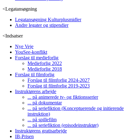
<
Legatansøgning
Legatansøgning Kulturplusmidler
Andre legater og stipendier
<
Indsatser
Nye Veje
YouSee-konflikt
Forslag til medieforlig
Medieforlig 2022
Medieforlig 2018
Forslag til filmforlig
Forslag til filmforlig 2024-2027
Forslag til filmforlig 2019-2023
Instruktørens arbejde
... på animerede tv- og fiktionsserier
... på dokumentar
... på seriefiktion (Konceptuerende og initierende
instruktion)
... på spillefilm
... på seriefiktion (episodeinstruktør)
Instruktørens gratisarbejde
IB-Prisen