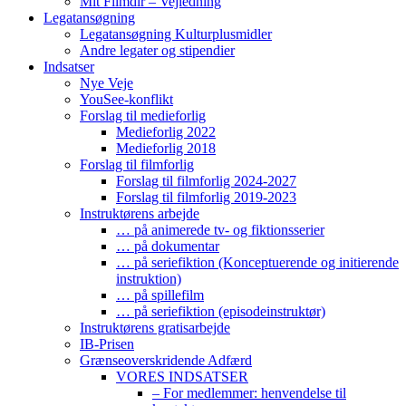
Mit Filmdir – Vejledning
Legatansøgning
Legatansøgning Kulturplusmidler
Andre legater og stipendier
Indsatser
Nye Veje
YouSee-konflikt
Forslag til medieforlig
Medieforlig 2022
Medieforlig 2018
Forslag til filmforlig
Forslag til filmforlig 2024-2027
Forslag til filmforlig 2019-2023
Instruktørens arbejde
… på animerede tv- og fiktionsserier
… på dokumentar
… på seriefiktion (Konceptuerende og initierende
instruktion)
… på spillefilm
… på seriefiktion (episodeinstruktør)
Instruktørens gratisarbejde
IB-Prisen
Grænseoverskridende Adfærd
VORES INDSATSER
– For medlemmer: henvendelse til