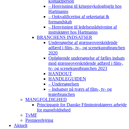
kontaktperson
– Henvisning til krisepsykologhjælp hos
Hartmanns
– Opkvalificering af sekretariat &
formandskab
– Henvisning til ledelsesrådgivning af
instruktører hos Hartmanns
BRANCHENS INDSATSER
Undersøgelse af grænseoverskridende
adfærd i film-, tv-, og scenekunstbranchen
2020
Opfølgende undersøgelse af fælles indsats
mod grænseoverskridende adfærd i film-,
tv- og scenekunstbranchen 2023
HANDOUT
HANDLEGUIDEN
– Undersøgelsen
– Indsatser på tværs af film-, tv- og
teaterbranchen
MANGFOLDIGHED
Princippapir for Danske Filminstruktørers arbejde
for mangfoldighed
TvMF
Premierefejring
Aktuelt