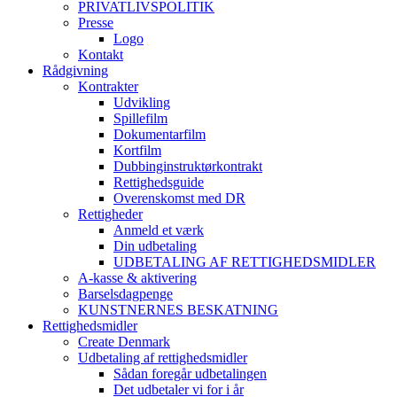
PRIVATLIVSPOLITIK
Presse
Logo
Kontakt
Rådgivning
Kontrakter
Udvikling
Spillefilm
Dokumentarfilm
Kortfilm
Dubbinginstruktørkontrakt
Rettighedsguide
Overenskomst med DR
Rettigheder
Anmeld et værk
Din udbetaling
UDBETALING AF RETTIGHEDSMIDLER
A-kasse & aktivering
Barselsdagpenge
KUNSTNERNES BESKATNING
Rettighedsmidler
Create Denmark
Udbetaling af rettighedsmidler
Sådan foregår udbetalingen
Det udbetaler vi for i år