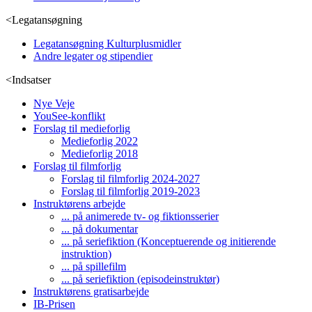
<
Legatansøgning
Legatansøgning Kulturplusmidler
Andre legater og stipendier
<
Indsatser
Nye Veje
YouSee-konflikt
Forslag til medieforlig
Medieforlig 2022
Medieforlig 2018
Forslag til filmforlig
Forslag til filmforlig 2024-2027
Forslag til filmforlig 2019-2023
Instruktørens arbejde
... på animerede tv- og fiktionsserier
... på dokumentar
... på seriefiktion (Konceptuerende og initierende
instruktion)
... på spillefilm
... på seriefiktion (episodeinstruktør)
Instruktørens gratisarbejde
IB-Prisen