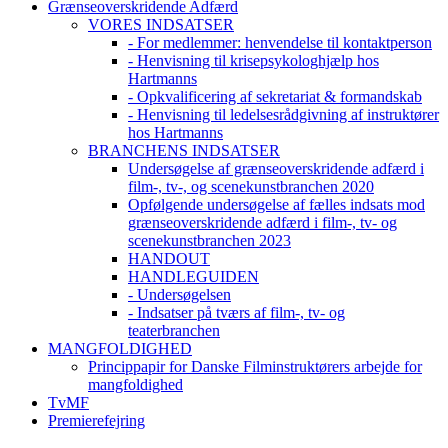
Grænseoverskridende Adfærd
VORES INDSATSER
- For medlemmer: henvendelse til kontaktperson
- Henvisning til krisepsykologhjælp hos
Hartmanns
- Opkvalificering af sekretariat & formandskab
- Henvisning til ledelsesrådgivning af instruktører
hos Hartmanns
BRANCHENS INDSATSER
Undersøgelse af grænseoverskridende adfærd i
film-, tv-, og scenekunstbranchen 2020
Opfølgende undersøgelse af fælles indsats mod
grænseoverskridende adfærd i film-, tv- og
scenekunstbranchen 2023
HANDOUT
HANDLEGUIDEN
- Undersøgelsen
- Indsatser på tværs af film-, tv- og
teaterbranchen
MANGFOLDIGHED
Princippapir for Danske Filminstruktørers arbejde for
mangfoldighed
TvMF
Premierefejring