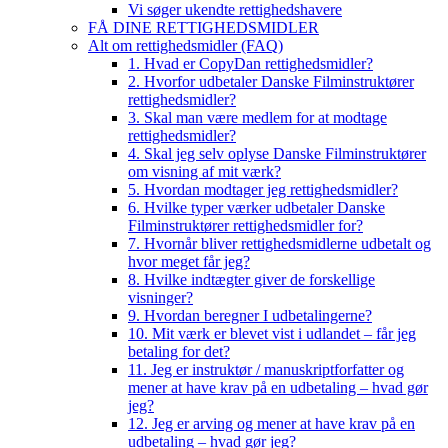
Vi søger ukendte rettighedshavere
FÅ DINE RETTIGHEDSMIDLER
Alt om rettighedsmidler (FAQ)
1. Hvad er CopyDan rettighedsmidler?
2. Hvorfor udbetaler Danske Filminstruktører
rettighedsmidler?
3. Skal man være medlem for at modtage
rettighedsmidler?
4. Skal jeg selv oplyse Danske Filminstruktører
om visning af mit værk?
5. Hvordan modtager jeg rettighedsmidler?
6. Hvilke typer værker udbetaler Danske
Filminstruktører rettighedsmidler for?
7. Hvornår bliver rettighedsmidlerne udbetalt og
hvor meget får jeg?
8. Hvilke indtægter giver de forskellige
visninger?
9. Hvordan beregner I udbetalingerne?
10. Mit værk er blevet vist i udlandet – får jeg
betaling for det?
11. Jeg er instruktør / manuskriptforfatter og
mener at have krav på en udbetaling – hvad gør
jeg?
12. Jeg er arving og mener at have krav på en
udbetaling – hvad gør jeg?