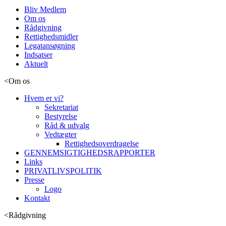
Bliv Medlem
Om os
Rådgivning
Rettighedsmidler
Legatansøgning
Indsatser
Aktuelt
<
Om os
Hvem er vi?
Sekretariat
Bestyrelse
Råd & udvalg
Vedtægter
Rettighedsoverdragelse
GENNEMSIGTIGHEDSRAPPORTER
Links
PRIVATLIVSPOLITIK
Presse
Logo
Kontakt
<
Rådgivning