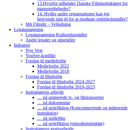
13.Hvorfor udbetaler Danske Filminstruktører for
manusrettigheder?
14. Hvilke andre organisationer kan jeg
henvende mig til for at modtage rettighedsmidler?
Mit Filmdir – Vejledning
Legatansøgning
Legatansøgning Kulturplusmidler
Andre legater og stipendier
Indsatser
Nye Veje
YouSee-konflikt
Forslag til medieforlig
Medieforlig 2022
Medieforlig 2018
Forslag til filmforlig
Forslag til filmforlig 2024-2027
Forslag til filmforlig 2019-2023
Instruktørens arbejde
… på animerede tv- og fiktionsserier
… på dokumentar
… på seriefiktion (Konceptuerende og initierende
instruktion)
… på spillefilm
… på seriefiktion (episodeinstruktør)
Instruktørens gratisarbejde