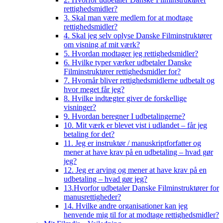
rettighedsmidler?
3. Skal man være medlem for at modtage
rettighedsmidler?
4. Skal jeg selv oplyse Danske Filminstruktører
om visning af mit værk?
5. Hvordan modtager jeg rettighedsmidler?
6. Hvilke typer værker udbetaler Danske
Filminstruktører rettighedsmidler for?
7. Hvornår bliver rettighedsmidlerne udbetalt og
hvor meget får jeg?
8. Hvilke indtægter giver de forskellige
visninger?
9. Hvordan beregner I udbetalingerne?
10. Mit værk er blevet vist i udlandet – får jeg
betaling for det?
11. Jeg er instruktør / manuskriptforfatter og
mener at have krav på en udbetaling – hvad gør
jeg?
12. Jeg er arving og mener at have krav på en
udbetaling – hvad gør jeg?
13.Hvorfor udbetaler Danske Filminstruktører for
manusrettigheder?
14. Hvilke andre organisationer kan jeg
henvende mig til for at modtage rettighedsmidler?