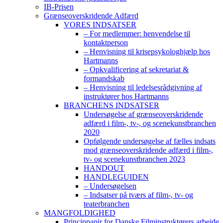
IB-Prisen
Grænseoverskridende Adfærd
VORES INDSATSER
– For medlemmer: henvendelse til
kontaktperson
– Henvisning til krisepsykologhjælp hos
Hartmanns
– Opkvalificering af sekretariat &
formandskab
– Henvisning til ledelsesrådgivning af
instruktører hos Hartmanns
BRANCHENS INDSATSER
Undersøgelse af grænseoverskridende
adfærd i film-, tv-, og scenekunstbranchen
2020
Opfølgende undersøgelse af fælles indsats
mod grænseoverskridende adfærd i film-,
tv- og scenekunstbranchen 2023
HANDOUT
HANDLEGUIDEN
– Undersøgelsen
– Indsatser på tværs af film-, tv- og
teaterbranchen
MANGFOLDIGHED
Princippapir for Danske Filminstruktørers arbejde