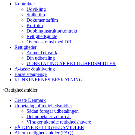
Kontrakter
Udvikling
Spillefilm
Dokumentarfilm
Kortfilm
Dubbinginstruktørkontrakt
Rettighedsguide
Overenskomst med DR
Rettigheder
Anmeld et værk
Din udbetaling
UDBETALING AF RETTIGHEDSMIDLER
A-kasse & aktivering
Barselsdagpenge
KUNSTNERNES BESKATNING
<
Rettighedsmidler
Create Denmark
Udbetaling af rettighedsmidler
Sådan foregår udbetalingen
Det udbetaler vi for i år
Vi søger ukendte rettighedshavere
FÅ DINE RETTIGHEDSMIDLER
Alt om rettighedsmidler (FAQ)