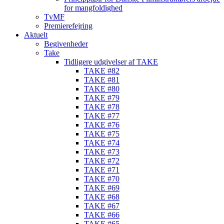
for mangfoldighed
TvMF
Premierefejring
Aktuelt
Begivenheder
Take
Tidligere udgivelser af TAKE
TAKE #82
TAKE #81
TAKE #80
TAKE #79
TAKE #78
TAKE #77
TAKE #76
TAKE #75
TAKE #74
TAKE #73
TAKE #72
TAKE #71
TAKE #70
TAKE #69
TAKE #68
TAKE #67
TAKE #66
TAKE #65