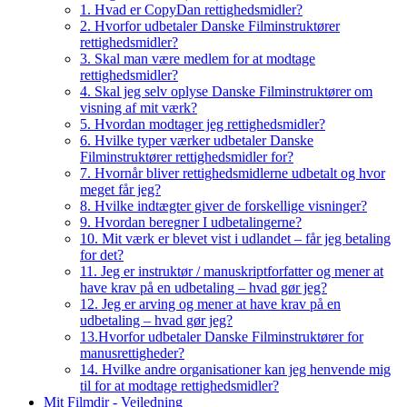
1. Hvad er CopyDan rettighedsmidler?
2. Hvorfor udbetaler Danske Filminstruktører
rettighedsmidler?
3. Skal man være medlem for at modtage
rettighedsmidler?
4. Skal jeg selv oplyse Danske Filminstruktører om
visning af mit værk?
5. Hvordan modtager jeg rettighedsmidler?
6. Hvilke typer værker udbetaler Danske
Filminstruktører rettighedsmidler for?
7. Hvornår bliver rettighedsmidlerne udbetalt og hvor
meget får jeg?
8. Hvilke indtægter giver de forskellige visninger?
9. Hvordan beregner I udbetalingerne?
10. Mit værk er blevet vist i udlandet – får jeg betaling
for det?
11. Jeg er instruktør / manuskriptforfatter og mener at
have krav på en udbetaling – hvad gør jeg?
12. Jeg er arving og mener at have krav på en
udbetaling – hvad gør jeg?
13.Hvorfor udbetaler Danske Filminstruktører for
manusrettigheder?
14. Hvilke andre organisationer kan jeg henvende mig
til for at modtage rettighedsmidler?
Mit Filmdir - Vejledning