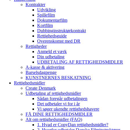
Kontrakter
Udvikling
Spillefilm
Dokumentarfilm
Kortfilm
Dubbinginstruktørkontrakt
Rettighedsguide
Overenskomst med DR
Rettigheder
Anmeld et værk
Din udbetaling
UDBETALING AF RETTIGHEDSMIDLER
A-kasse & aktivering
Barselsdagpenge
KUNSTNERNES BESKATNING
Rettighedsmidler
Create Denmark
Udbetaling af rettighedsmidler
Sådan foregår udbetalingen
Det udbetaler vi for i år
Vi søger ukendte rettighedshavere
FÅ DINE RETTIGHEDSMIDLER
Alt om rettighedsmidler (FAQ)
1. Hvad er CopyDan rettighedsmidler?
2. Hvorfor udbetaler Danske Filminstruktører