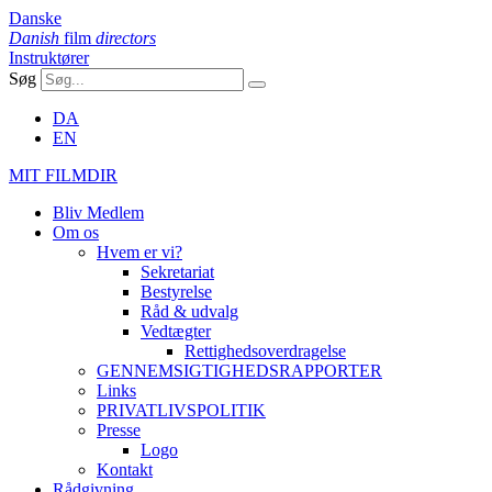
Danske
Danish
film
directors
Instruktører
Søg
DA
EN
MIT FILMDIR
Bliv Medlem
Om os
Hvem er vi?
Sekretariat
Bestyrelse
Råd & udvalg
Vedtægter
Rettighedsoverdragelse
GENNEMSIGTIGHEDSRAPPORTER
Links
PRIVATLIVSPOLITIK
Presse
Logo
Kontakt
Rådgivning