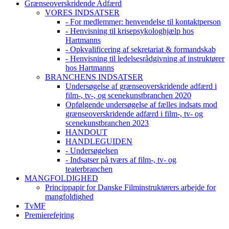
Grænseoverskridende Adfærd
VORES INDSATSER
- For medlemmer: henvendelse til kontaktperson
- Henvisning til krisepsykologhjælp hos
Hartmanns
- Opkvalificering af sekretariat & formandskab
- Henvisning til ledelsesrådgivning af instruktører
hos Hartmanns
BRANCHENS INDSATSER
Undersøgelse af grænseoverskridende adfærd i
film-, tv-, og scenekunstbranchen 2020
Opfølgende undersøgelse af fælles indsats mod
grænseoverskridende adfærd i film-, tv- og
scenekunstbranchen 2023
HANDOUT
HANDLEGUIDEN
- Undersøgelsen
- Indsatser på tværs af film-, tv- og
teaterbranchen
MANGFOLDIGHED
Princippapir for Danske Filminstruktørers arbejde for
mangfoldighed
TvMF
Premierefejring