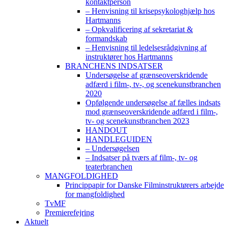
kontaktperson
– Henvisning til krisepsykologhjælp hos
Hartmanns
– Opkvalificering af sekretariat &
formandskab
– Henvisning til ledelsesrådgivning af
instruktører hos Hartmanns
BRANCHENS INDSATSER
Undersøgelse af grænseoverskridende
adfærd i film-, tv-, og scenekunstbranchen
2020
Opfølgende undersøgelse af fælles indsats
mod grænseoverskridende adfærd i film-,
tv- og scenekunstbranchen 2023
HANDOUT
HANDLEGUIDEN
– Undersøgelsen
– Indsatser på tværs af film-, tv- og
teaterbranchen
MANGFOLDIGHED
Princippapir for Danske Filminstruktørers arbejde
for mangfoldighed
TvMF
Premierefejring
Aktuelt