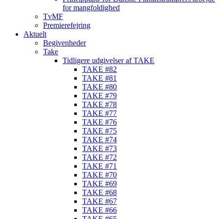
for mangfoldighed
TvMF
Premierefejring
Aktuelt
Begivenheder
Take
Tidligere udgivelser af TAKE
TAKE #82
TAKE #81
TAKE #80
TAKE #79
TAKE #78
TAKE #77
TAKE #76
TAKE #75
TAKE #74
TAKE #73
TAKE #72
TAKE #71
TAKE #70
TAKE #69
TAKE #68
TAKE #67
TAKE #66
TAKE #65