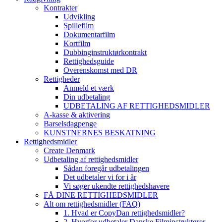
Kontrakter
Udvikling
Spillefilm
Dokumentarfilm
Kortfilm
Dubbinginstruktørkontrakt
Rettighedsguide
Overenskomst med DR
Rettigheder
Anmeld et værk
Din udbetaling
UDBETALING AF RETTIGHEDSMIDLER
A-kasse & aktivering
Barselsdagpenge
KUNSTNERNES BESKATNING
Rettighedsmidler
Create Denmark
Udbetaling af rettighedsmidler
Sådan foregår udbetalingen
Det udbetaler vi for i år
Vi søger ukendte rettighedshavere
FÅ DINE RETTIGHEDSMIDLER
Alt om rettighedsmidler (FAQ)
1. Hvad er CopyDan rettighedsmidler?
2. Hvorfor udbetaler Danske Filminstruktører