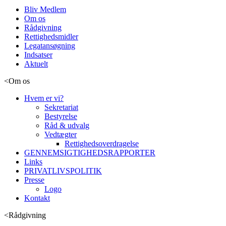
Bliv Medlem
Om os
Rådgivning
Rettighedsmidler
Legatansøgning
Indsatser
Aktuelt
<
Om os
Hvem er vi?
Sekretariat
Bestyrelse
Råd & udvalg
Vedtægter
Rettighedsoverdragelse
GENNEMSIGTIGHEDSRAPPORTER
Links
PRIVATLIVSPOLITIK
Presse
Logo
Kontakt
<
Rådgivning