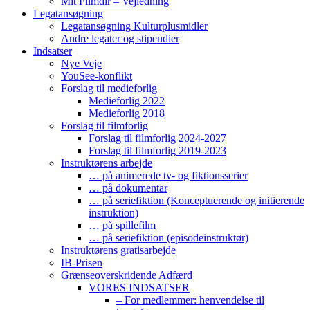
Mit Filmdir – Vejledning
Legatansøgning
Legatansøgning Kulturplusmidler
Andre legater og stipendier
Indsatser
Nye Veje
YouSee-konflikt
Forslag til medieforlig
Medieforlig 2022
Medieforlig 2018
Forslag til filmforlig
Forslag til filmforlig 2024-2027
Forslag til filmforlig 2019-2023
Instruktørens arbejde
… på animerede tv- og fiktionsserier
… på dokumentar
… på seriefiktion (Konceptuerende og initierende
instruktion)
… på spillefilm
… på seriefiktion (episodeinstruktør)
Instruktørens gratisarbejde
IB-Prisen
Grænseoverskridende Adfærd
VORES INDSATSER
– For medlemmer: henvendelse til