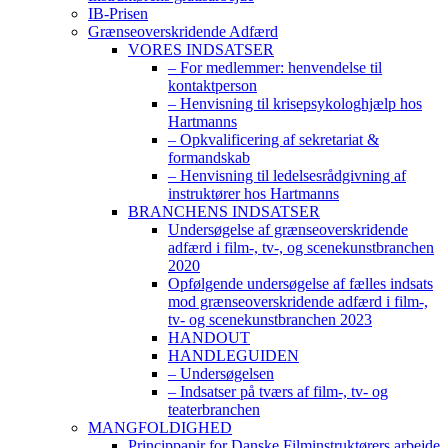
IB-Prisen
Grænseoverskridende Adfærd
VORES INDSATSER
– For medlemmer: henvendelse til
kontaktperson
– Henvisning til krisepsykologhjælp hos
Hartmanns
– Opkvalificering af sekretariat &
formandskab
– Henvisning til ledelsesrådgivning af
instruktører hos Hartmanns
BRANCHENS INDSATSER
Undersøgelse af grænseoverskridende
adfærd i film-, tv-, og scenekunstbranchen
2020
Opfølgende undersøgelse af fælles indsats
mod grænseoverskridende adfærd i film-,
tv- og scenekunstbranchen 2023
HANDOUT
HANDLEGUIDEN
– Undersøgelsen
– Indsatser på tværs af film-, tv- og
teaterbranchen
MANGFOLDIGHED
Princippapir for Danske Filminstruktørers arbejde