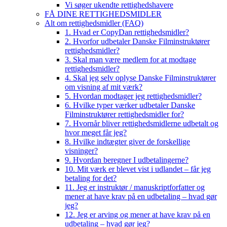
Vi søger ukendte rettighedshavere
FÅ DINE RETTIGHEDSMIDLER
Alt om rettighedsmidler (FAQ)
1. Hvad er CopyDan rettighedsmidler?
2. Hvorfor udbetaler Danske Filminstruktører
rettighedsmidler?
3. Skal man være medlem for at modtage
rettighedsmidler?
4. Skal jeg selv oplyse Danske Filminstruktører
om visning af mit værk?
5. Hvordan modtager jeg rettighedsmidler?
6. Hvilke typer værker udbetaler Danske
Filminstruktører rettighedsmidler for?
7. Hvornår bliver rettighedsmidlerne udbetalt og
hvor meget får jeg?
8. Hvilke indtægter giver de forskellige
visninger?
9. Hvordan beregner I udbetalingerne?
10. Mit værk er blevet vist i udlandet – får jeg
betaling for det?
11. Jeg er instruktør / manuskriptforfatter og
mener at have krav på en udbetaling – hvad gør
jeg?
12. Jeg er arving og mener at have krav på en
udbetaling – hvad gør jeg?