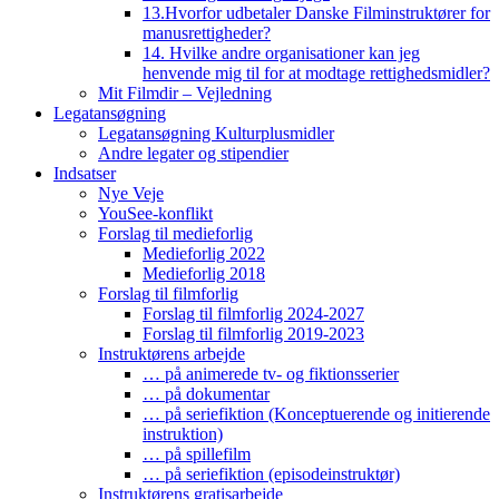
13.Hvorfor udbetaler Danske Filminstruktører for
manusrettigheder?
14. Hvilke andre organisationer kan jeg
henvende mig til for at modtage rettighedsmidler?
Mit Filmdir – Vejledning
Legatansøgning
Legatansøgning Kulturplusmidler
Andre legater og stipendier
Indsatser
Nye Veje
YouSee-konflikt
Forslag til medieforlig
Medieforlig 2022
Medieforlig 2018
Forslag til filmforlig
Forslag til filmforlig 2024-2027
Forslag til filmforlig 2019-2023
Instruktørens arbejde
… på animerede tv- og fiktionsserier
… på dokumentar
… på seriefiktion (Konceptuerende og initierende
instruktion)
… på spillefilm
… på seriefiktion (episodeinstruktør)
Instruktørens gratisarbejde