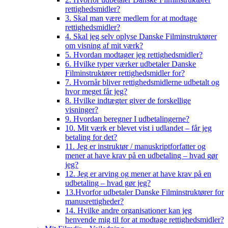
rettighedsmidler?
3. Skal man være medlem for at modtage
rettighedsmidler?
4. Skal jeg selv oplyse Danske Filminstruktører
om visning af mit værk?
5. Hvordan modtager jeg rettighedsmidler?
6. Hvilke typer værker udbetaler Danske
Filminstruktører rettighedsmidler for?
7. Hvornår bliver rettighedsmidlerne udbetalt og
hvor meget får jeg?
8. Hvilke indtægter giver de forskellige
visninger?
9. Hvordan beregner I udbetalingerne?
10. Mit værk er blevet vist i udlandet – får jeg
betaling for det?
11. Jeg er instruktør / manuskriptforfatter og
mener at have krav på en udbetaling – hvad gør
jeg?
12. Jeg er arving og mener at have krav på en
udbetaling – hvad gør jeg?
13.Hvorfor udbetaler Danske Filminstruktører for
manusrettigheder?
14. Hvilke andre organisationer kan jeg
henvende mig til for at modtage rettighedsmidler?