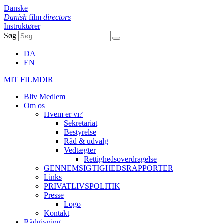
Danske
Danish
film
directors
Instruktører
Søg
DA
EN
MIT FILMDIR
Bliv Medlem
Om os
Hvem er vi?
Sekretariat
Bestyrelse
Råd & udvalg
Vedtægter
Rettighedsoverdragelse
GENNEMSIGTIGHEDSRAPPORTER
Links
PRIVATLIVSPOLITIK
Presse
Logo
Kontakt
Rådgivning