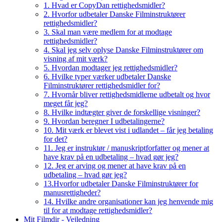
1. Hvad er CopyDan rettighedsmidler?
2. Hvorfor udbetaler Danske Filminstruktører
rettighedsmidler?
3. Skal man være medlem for at modtage
rettighedsmidler?
4. Skal jeg selv oplyse Danske Filminstruktører om
visning af mit værk?
5. Hvordan modtager jeg rettighedsmidler?
6. Hvilke typer værker udbetaler Danske
Filminstruktører rettighedsmidler for?
7. Hvornår bliver rettighedsmidlerne udbetalt og hvor
meget får jeg?
8. Hvilke indtægter giver de forskellige visninger?
9. Hvordan beregner I udbetalingerne?
10. Mit værk er blevet vist i udlandet – får jeg betaling
for det?
11. Jeg er instruktør / manuskriptforfatter og mener at
have krav på en udbetaling – hvad gør jeg?
12. Jeg er arving og mener at have krav på en
udbetaling – hvad gør jeg?
13.Hvorfor udbetaler Danske Filminstruktører for
manusrettigheder?
14. Hvilke andre organisationer kan jeg henvende mig
til for at modtage rettighedsmidler?
Mit Filmdir - Vejledning