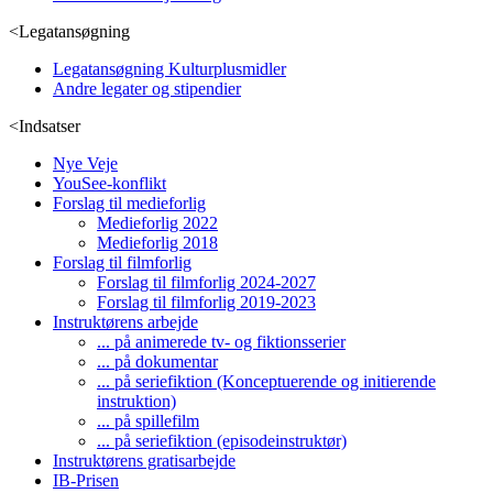
<
Legatansøgning
Legatansøgning Kulturplusmidler
Andre legater og stipendier
<
Indsatser
Nye Veje
YouSee-konflikt
Forslag til medieforlig
Medieforlig 2022
Medieforlig 2018
Forslag til filmforlig
Forslag til filmforlig 2024-2027
Forslag til filmforlig 2019-2023
Instruktørens arbejde
... på animerede tv- og fiktionsserier
... på dokumentar
... på seriefiktion (Konceptuerende og initierende
instruktion)
... på spillefilm
... på seriefiktion (episodeinstruktør)
Instruktørens gratisarbejde
IB-Prisen