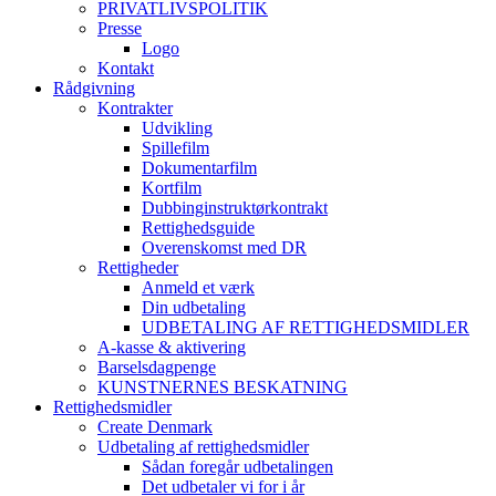
PRIVATLIVSPOLITIK
Presse
Logo
Kontakt
Rådgivning
Kontrakter
Udvikling
Spillefilm
Dokumentarfilm
Kortfilm
Dubbinginstruktørkontrakt
Rettighedsguide
Overenskomst med DR
Rettigheder
Anmeld et værk
Din udbetaling
UDBETALING AF RETTIGHEDSMIDLER
A-kasse & aktivering
Barselsdagpenge
KUNSTNERNES BESKATNING
Rettighedsmidler
Create Denmark
Udbetaling af rettighedsmidler
Sådan foregår udbetalingen
Det udbetaler vi for i år