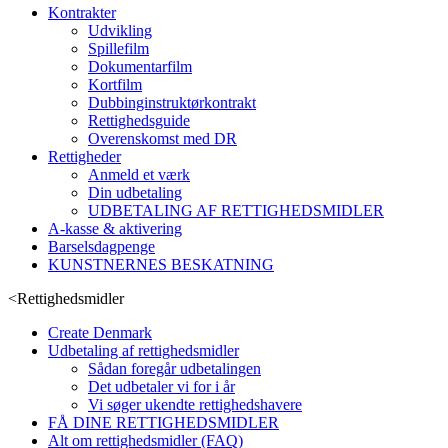
Kontrakter
Udvikling
Spillefilm
Dokumentarfilm
Kortfilm
Dubbinginstruktørkontrakt
Rettighedsguide
Overenskomst med DR
Rettigheder
Anmeld et værk
Din udbetaling
UDBETALING AF RETTIGHEDSMIDLER
A-kasse & aktivering
Barselsdagpenge
KUNSTNERNES BESKATNING
<
Rettighedsmidler
Create Denmark
Udbetaling af rettighedsmidler
Sådan foregår udbetalingen
Det udbetaler vi for i år
Vi søger ukendte rettighedshavere
FÅ DINE RETTIGHEDSMIDLER
Alt om rettighedsmidler (FAQ)