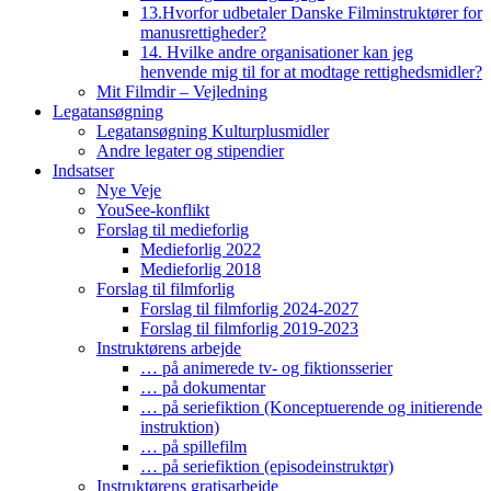
13.Hvorfor udbetaler Danske Filminstruktører for
manusrettigheder?
14. Hvilke andre organisationer kan jeg
henvende mig til for at modtage rettighedsmidler?
Mit Filmdir – Vejledning
Legatansøgning
Legatansøgning Kulturplusmidler
Andre legater og stipendier
Indsatser
Nye Veje
YouSee-konflikt
Forslag til medieforlig
Medieforlig 2022
Medieforlig 2018
Forslag til filmforlig
Forslag til filmforlig 2024-2027
Forslag til filmforlig 2019-2023
Instruktørens arbejde
… på animerede tv- og fiktionsserier
… på dokumentar
… på seriefiktion (Konceptuerende og initierende
instruktion)
… på spillefilm
… på seriefiktion (episodeinstruktør)
Instruktørens gratisarbejde