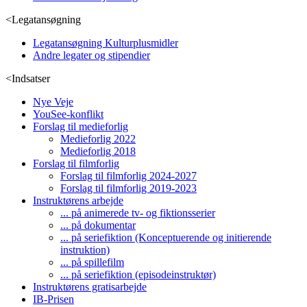
<
Legatansøgning
Legatansøgning Kulturplusmidler
Andre legater og stipendier
<
Indsatser
Nye Veje
YouSee-konflikt
Forslag til medieforlig
Medieforlig 2022
Medieforlig 2018
Forslag til filmforlig
Forslag til filmforlig 2024-2027
Forslag til filmforlig 2019-2023
Instruktørens arbejde
... på animerede tv- og fiktionsserier
... på dokumentar
... på seriefiktion (Konceptuerende og initierende
instruktion)
... på spillefilm
... på seriefiktion (episodeinstruktør)
Instruktørens gratisarbejde
IB-Prisen