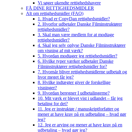
Vi søger ukendte rettighedshavere
FÅ DINE RETTIGHEDSMIDLER
Alt om rettighedsmidler (FAQ)
1. Hvad er CopyDan rettighedsmidler?
2. Hvorfor udbetaler Danske Filminstruktører
rettighedsmidler?
3. Skal man være medlem for at modtage
rettighedsmidler?
4. Skal jeg selv oplyse Danske Filminstruktører
om visning af mit værk?
5. Hvordan modtager jeg rettighedsmidler?
6. Hvilke typer værker udbetaler Danske
Filminstruktører rettighedsmidler for?
7. Hvornår bliver rettighedsmidlerne udbetalt og
hvor meget får jeg?
8. Hvilke indtægter giver de forskellige
visninger?
9. Hvordan beregner I udbetalingerne?
10. Mit værk er blevet vist i udlandet – får jeg
betaling for det?
11. Jeg er instruktør / manuskriptforfatter og
mener at have krav på en udbetaling – hvad gør
jeg?
12. Jeg er arving og mener at have krav på en
udbetaling – hvad gør jeg?