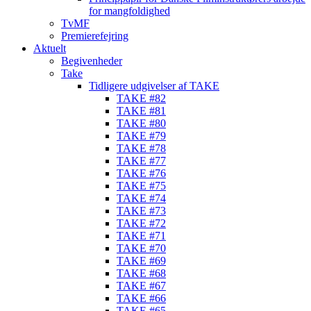
for mangfoldighed
TvMF
Premierefejring
Aktuelt
Begivenheder
Take
Tidligere udgivelser af TAKE
TAKE #82
TAKE #81
TAKE #80
TAKE #79
TAKE #78
TAKE #77
TAKE #76
TAKE #75
TAKE #74
TAKE #73
TAKE #72
TAKE #71
TAKE #70
TAKE #69
TAKE #68
TAKE #67
TAKE #66
TAKE #65