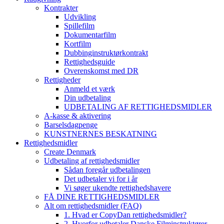
Kontrakter
Udvikling
Spillefilm
Dokumentarfilm
Kortfilm
Dubbinginstruktørkontrakt
Rettighedsguide
Overenskomst med DR
Rettigheder
Anmeld et værk
Din udbetaling
UDBETALING AF RETTIGHEDSMIDLER
A-kasse & aktivering
Barselsdagpenge
KUNSTNERNES BESKATNING
Rettighedsmidler
Create Denmark
Udbetaling af rettighedsmidler
Sådan foregår udbetalingen
Det udbetaler vi for i år
Vi søger ukendte rettighedshavere
FÅ DINE RETTIGHEDSMIDLER
Alt om rettighedsmidler (FAQ)
1. Hvad er CopyDan rettighedsmidler?
2. Hvorfor udbetaler Danske Filminstruktører