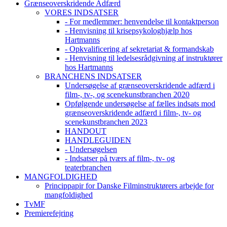
Grænseoverskridende Adfærd
VORES INDSATSER
- For medlemmer: henvendelse til kontaktperson
- Henvisning til krisepsykologhjælp hos
Hartmanns
- Opkvalificering af sekretariat & formandskab
- Henvisning til ledelsesrådgivning af instruktører
hos Hartmanns
BRANCHENS INDSATSER
Undersøgelse af grænseoverskridende adfærd i
film-, tv-, og scenekunstbranchen 2020
Opfølgende undersøgelse af fælles indsats mod
grænseoverskridende adfærd i film-, tv- og
scenekunstbranchen 2023
HANDOUT
HANDLEGUIDEN
- Undersøgelsen
- Indsatser på tværs af film-, tv- og
teaterbranchen
MANGFOLDIGHED
Princippapir for Danske Filminstruktørers arbejde for
mangfoldighed
TvMF
Premierefejring