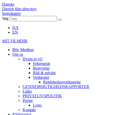
Danske
Danish
film
directors
Instruktører
Søg
DA
EN
MIT FILMDIR
Bliv Medlem
Om os
Hvem er vi?
Sekretariat
Bestyrelse
Råd & udvalg
Vedtægter
Rettighedsoverdragelse
GENNEMSIGTIGHEDSRAPPORTER
Links
PRIVATLIVSPOLITIK
Presse
Logo
Kontakt
Rådgivning