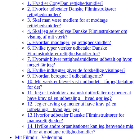
1. Hvad er CopyDan rettighedsmidler?
2. Hvorfor udbetaler Danske Filminstruktører
rettighedsmidler?
3. Skal man være medlem for at modtage
rettighedsmidler?
4. Skal jeg selv oplyse Danske Filminstruktører om
visning af mit værk?
5. Hvordan modtager jeg rettighedsmidler?
6. Hvilke typer værker udbetaler Danske
Filminstruktører rettighedsmidler for?
7. Hvornår bliver rettighedsmidlerne udbetalt og hvor
meget får jeg?
8. Hvilke indtægter giver de forskellige visninger?
9. Hvordan beregner I udbetalingerne?
10. Mit værk er blevet vist i udlandet – får jeg betaling
for det?
11. Jeg er instruktør / manuskriptforfatter og mener at
have krav på en udbetaling – hvad gør jeg?
12. Jeg er arving og mener at have krav på en
udbetaling – hvad gør jeg?
13.Hvorfor udbetaler Danske Filminstruktører for
manusrettigheder?
14. Hvilke andre organisationer kan jeg henvende mig
til for at modtage rettighedsmidler?
Mit Filmdir - Vejledning