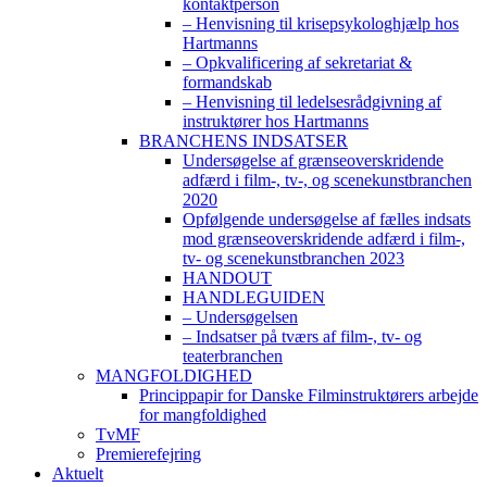
kontaktperson
– Henvisning til krisepsykologhjælp hos
Hartmanns
– Opkvalificering af sekretariat &
formandskab
– Henvisning til ledelsesrådgivning af
instruktører hos Hartmanns
BRANCHENS INDSATSER
Undersøgelse af grænseoverskridende
adfærd i film-, tv-, og scenekunstbranchen
2020
Opfølgende undersøgelse af fælles indsats
mod grænseoverskridende adfærd i film-,
tv- og scenekunstbranchen 2023
HANDOUT
HANDLEGUIDEN
– Undersøgelsen
– Indsatser på tværs af film-, tv- og
teaterbranchen
MANGFOLDIGHED
Princippapir for Danske Filminstruktørers arbejde
for mangfoldighed
TvMF
Premierefejring
Aktuelt