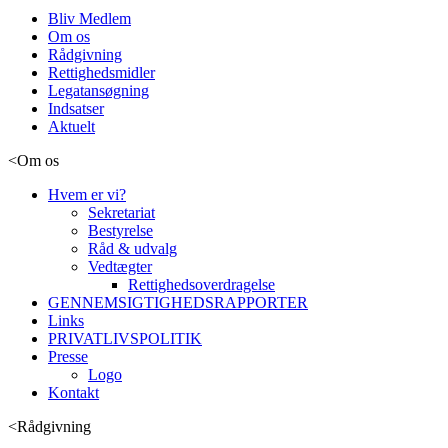
Bliv Medlem
Om os
Rådgivning
Rettighedsmidler
Legatansøgning
Indsatser
Aktuelt
<
Om os
Hvem er vi?
Sekretariat
Bestyrelse
Råd & udvalg
Vedtægter
Rettighedsoverdragelse
GENNEMSIGTIGHEDSRAPPORTER
Links
PRIVATLIVSPOLITIK
Presse
Logo
Kontakt
<
Rådgivning