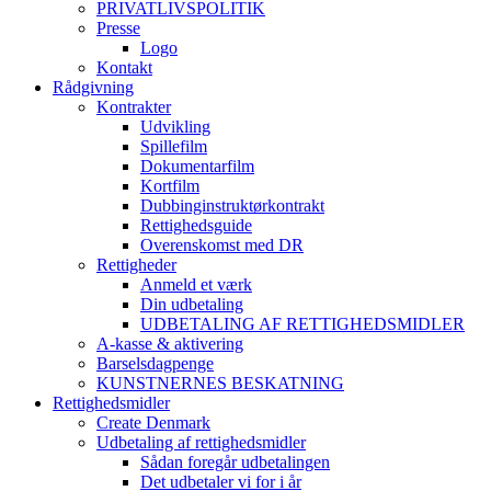
PRIVATLIVSPOLITIK
Presse
Logo
Kontakt
Rådgivning
Kontrakter
Udvikling
Spillefilm
Dokumentarfilm
Kortfilm
Dubbinginstruktørkontrakt
Rettighedsguide
Overenskomst med DR
Rettigheder
Anmeld et værk
Din udbetaling
UDBETALING AF RETTIGHEDSMIDLER
A-kasse & aktivering
Barselsdagpenge
KUNSTNERNES BESKATNING
Rettighedsmidler
Create Denmark
Udbetaling af rettighedsmidler
Sådan foregår udbetalingen
Det udbetaler vi for i år