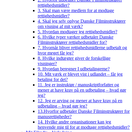
rettighedsmidler?
3. Skal man være medlem for at modtage
rettighedsmidler?
4. Skal jeg selv oplyse Danske Filminstruktører
om visning af mit værk?
5. Hvordan modtager jeg rettighedsmidler?
6. Hvilke typer værker udbetaler Danske
Filminstruktører rettighedsmidler for?
7. Hvornår bliver rettighedsmidlerne udbetalt og
hvor meget får jeg?
8. Hvilke indtægter giver de forskellige
visninger?
9. Hvordan beregner I udbetalingerne?
10. Mit værk er blevet vist i udlandet – får jeg
betaling for det?
11. Jeg er instruktør / manuskriptforfatter og
mener at have krav på en udbetaling – hvad gør
jeg?
12. Jeg er arving og mener at have krav på en
udbetaling – hvad gør jeg?
13.Hvorfor udbetaler Danske Filminstruktører for
manusrettigheder?
14. Hvilke andre organisationer kan jeg
henvende mig til for at modtage rettighedsmidler?