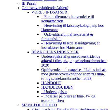
IB-Prisen
Grænseoverskridende Adfærd
VORES INDSATSER
– For medlemmer: henvendelse til
kontaktperson
– Henvisning til krisepsykologhjælp hos
Hartmanns
– Opkvalificering af sekretariat &
formandskab
– Henvisning til ledelsesrådgivning af
instruktører hos Hartmanns
BRANCHENS INDSATSER
Undersøgelse af grænseoverskridende
adfærd i film-, tv-, og scenekunstbranchen
2020
Opfølgende undersøgelse af fælles indsats
mod grænseoverskridende adfærd i film-,
tv- og scenekunstbranchen 2023
HANDOUT
HANDLEGUIDEN
– Undersøgelsen
– Indsatser på tværs af film-, tv- og
teaterbranchen
MANGFOLDIGHED
Princippapir for Danske Filminstruktørers arbejde