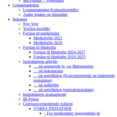
Mit Filmdir – Vejledning
Legatansøgning
Legatansøgning Kulturplusmidler
Andre legater og stipendier
Indsatser
Nye Veje
YouSee-konflikt
Forslag til medieforlig
Medieforlig 2022
Medieforlig 2018
Forslag til filmforlig
Forslag til filmforlig 2024-2027
Forslag til filmforlig 2019-2023
Instruktørens arbejde
… på animerede tv- og fiktionsserier
… på dokumentar
… på seriefiktion (Konceptuerende og initierende
instruktion)
… på spillefilm
… på seriefiktion (episodeinstruktør)
Instruktørens gratisarbejde
IB-Prisen
Grænseoverskridende Adfærd
VORES INDSATSER
– For medlemmer: henvendelse til