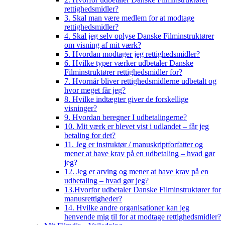
rettighedsmidler?
3. Skal man være medlem for at modtage
rettighedsmidler?
4. Skal jeg selv oplyse Danske Filminstruktører
om visning af mit værk?
5. Hvordan modtager jeg rettighedsmidler?
6. Hvilke typer værker udbetaler Danske
Filminstruktører rettighedsmidler for?
7. Hvornår bliver rettighedsmidlerne udbetalt og
hvor meget får jeg?
8. Hvilke indtægter giver de forskellige
visninger?
9. Hvordan beregner I udbetalingerne?
10. Mit værk er blevet vist i udlandet – får jeg
betaling for det?
11. Jeg er instruktør / manuskriptforfatter og
mener at have krav på en udbetaling – hvad gør
jeg?
12. Jeg er arving og mener at have krav på en
udbetaling – hvad gør jeg?
13.Hvorfor udbetaler Danske Filminstruktører for
manusrettigheder?
14. Hvilke andre organisationer kan jeg
henvende mig til for at modtage rettighedsmidler?