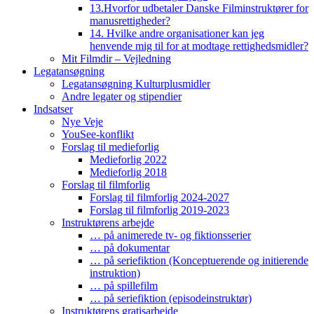
13.Hvorfor udbetaler Danske Filminstruktører for
manusrettigheder?
14. Hvilke andre organisationer kan jeg
henvende mig til for at modtage rettighedsmidler?
Mit Filmdir – Vejledning
Legatansøgning
Legatansøgning Kulturplusmidler
Andre legater og stipendier
Indsatser
Nye Veje
YouSee-konflikt
Forslag til medieforlig
Medieforlig 2022
Medieforlig 2018
Forslag til filmforlig
Forslag til filmforlig 2024-2027
Forslag til filmforlig 2019-2023
Instruktørens arbejde
… på animerede tv- og fiktionsserier
… på dokumentar
… på seriefiktion (Konceptuerende og initierende
instruktion)
… på spillefilm
… på seriefiktion (episodeinstruktør)
Instruktørens gratisarbejde