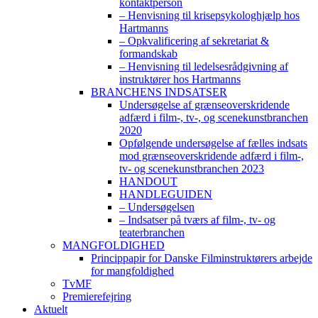
kontaktperson
– Henvisning til krisepsykologhjælp hos
Hartmanns
– Opkvalificering af sekretariat &
formandskab
– Henvisning til ledelsesrådgivning af
instruktører hos Hartmanns
BRANCHENS INDSATSER
Undersøgelse af grænseoverskridende
adfærd i film-, tv-, og scenekunstbranchen
2020
Opfølgende undersøgelse af fælles indsats
mod grænseoverskridende adfærd i film-,
tv- og scenekunstbranchen 2023
HANDOUT
HANDLEGUIDEN
– Undersøgelsen
– Indsatser på tværs af film-, tv- og
teaterbranchen
MANGFOLDIGHED
Princippapir for Danske Filminstruktørers arbejde
for mangfoldighed
TvMF
Premierefejring
Aktuelt