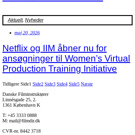
Aktuelt
,
Nyheder
maj 20, 2026
Netflix og IIM åbner nu for
ansøgninger til Women’s Virtual
Production Training Initiative
Tidligere
Side
1
Side
2
Side
3
Side
4
Side
5
Næste
Danske Filminstruktører
Linnésgade 25, 2.
1361 København K
T: +45 3333 0888
M: mail@filmdir.dk
CVR-nr. 8442 3718