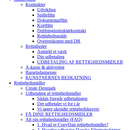
Kontrakter
Udvikling
Spillefilm
Dokumentarfilm
Kortfilm
Dubbinginstruktørkontrakt
Rettighedsguide
Overenskomst med DR
Rettigheder
Anmeld et værk
Din udbetaling
UDBETALING AF RETTIGHEDSMIDLER
A-kasse & aktivering
Barselsdagpenge
KUNSTNERNES BESKATNING
Rettighedsmidler
Create Denmark
Udbetaling af rettighedsmidler
Sådan foregår udbetalingen
Det udbetaler vi for i år
Vi søger ukendte rettighedshavere
FÅ DINE RETTIGHEDSMIDLER
Alt om rettighedsmidler (FAQ)
1. Hvad er CopyDan rettighedsmidler?
2. Hvorfor udbetaler Danske Filminstruktører