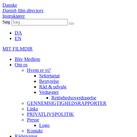
Danske
Danish
film
directors
Instruktører
Søg
DA
EN
MIT FILMDIR
Bliv Medlem
Om os
Hvem er vi?
Sekretariat
Bestyrelse
Råd & udvalg
Vedtægter
Rettighedsoverdragelse
GENNEMSIGTIGHEDSRAPPORTER
Links
PRIVATLIVSPOLITIK
Presse
Logo
Kontakt
Rådgivning