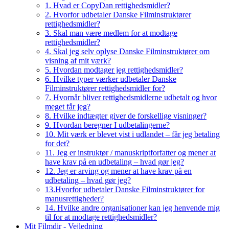
1. Hvad er CopyDan rettighedsmidler?
2. Hvorfor udbetaler Danske Filminstruktører
rettighedsmidler?
3. Skal man være medlem for at modtage
rettighedsmidler?
4. Skal jeg selv oplyse Danske Filminstruktører om
visning af mit værk?
5. Hvordan modtager jeg rettighedsmidler?
6. Hvilke typer værker udbetaler Danske
Filminstruktører rettighedsmidler for?
7. Hvornår bliver rettighedsmidlerne udbetalt og hvor
meget får jeg?
8. Hvilke indtægter giver de forskellige visninger?
9. Hvordan beregner I udbetalingerne?
10. Mit værk er blevet vist i udlandet – får jeg betaling
for det?
11. Jeg er instruktør / manuskriptforfatter og mener at
have krav på en udbetaling – hvad gør jeg?
12. Jeg er arving og mener at have krav på en
udbetaling – hvad gør jeg?
13.Hvorfor udbetaler Danske Filminstruktører for
manusrettigheder?
14. Hvilke andre organisationer kan jeg henvende mig
til for at modtage rettighedsmidler?
Mit Filmdir - Vejledning