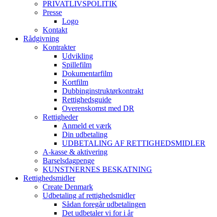
PRIVATLIVSPOLITIK
Presse
Logo
Kontakt
Rådgivning
Kontrakter
Udvikling
Spillefilm
Dokumentarfilm
Kortfilm
Dubbinginstruktørkontrakt
Rettighedsguide
Overenskomst med DR
Rettigheder
Anmeld et værk
Din udbetaling
UDBETALING AF RETTIGHEDSMIDLER
A-kasse & aktivering
Barselsdagpenge
KUNSTNERNES BESKATNING
Rettighedsmidler
Create Denmark
Udbetaling af rettighedsmidler
Sådan foregår udbetalingen
Det udbetaler vi for i år