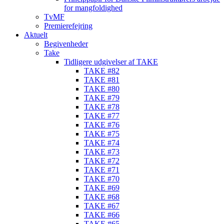
for mangfoldighed
TvMF
Premierefejring
Aktuelt
Begivenheder
Take
Tidligere udgivelser af TAKE
TAKE #82
TAKE #81
TAKE #80
TAKE #79
TAKE #78
TAKE #77
TAKE #76
TAKE #75
TAKE #74
TAKE #73
TAKE #72
TAKE #71
TAKE #70
TAKE #69
TAKE #68
TAKE #67
TAKE #66
TAKE #65