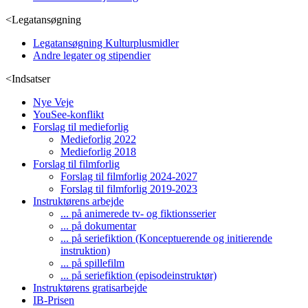
<
Legatansøgning
Legatansøgning Kulturplusmidler
Andre legater og stipendier
<
Indsatser
Nye Veje
YouSee-konflikt
Forslag til medieforlig
Medieforlig 2022
Medieforlig 2018
Forslag til filmforlig
Forslag til filmforlig 2024-2027
Forslag til filmforlig 2019-2023
Instruktørens arbejde
... på animerede tv- og fiktionsserier
... på dokumentar
... på seriefiktion (Konceptuerende og initierende
instruktion)
... på spillefilm
... på seriefiktion (episodeinstruktør)
Instruktørens gratisarbejde
IB-Prisen