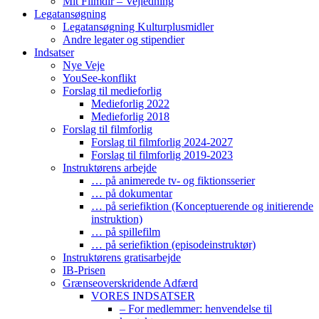
Mit Filmdir – Vejledning
Legatansøgning
Legatansøgning Kulturplusmidler
Andre legater og stipendier
Indsatser
Nye Veje
YouSee-konflikt
Forslag til medieforlig
Medieforlig 2022
Medieforlig 2018
Forslag til filmforlig
Forslag til filmforlig 2024-2027
Forslag til filmforlig 2019-2023
Instruktørens arbejde
… på animerede tv- og fiktionsserier
… på dokumentar
… på seriefiktion (Konceptuerende og initierende
instruktion)
… på spillefilm
… på seriefiktion (episodeinstruktør)
Instruktørens gratisarbejde
IB-Prisen
Grænseoverskridende Adfærd
VORES INDSATSER
– For medlemmer: henvendelse til