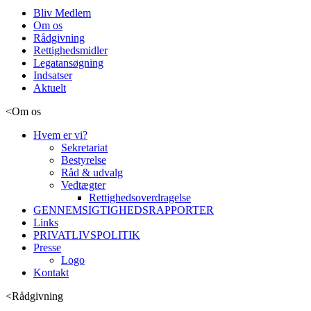
Bliv Medlem
Om os
Rådgivning
Rettighedsmidler
Legatansøgning
Indsatser
Aktuelt
<
Om os
Hvem er vi?
Sekretariat
Bestyrelse
Råd & udvalg
Vedtægter
Rettighedsoverdragelse
GENNEMSIGTIGHEDSRAPPORTER
Links
PRIVATLIVSPOLITIK
Presse
Logo
Kontakt
<
Rådgivning