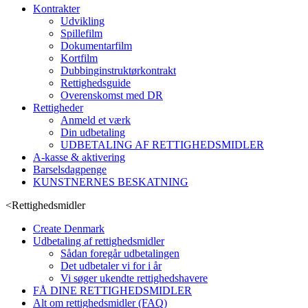
Kontrakter
Udvikling
Spillefilm
Dokumentarfilm
Kortfilm
Dubbinginstruktørkontrakt
Rettighedsguide
Overenskomst med DR
Rettigheder
Anmeld et værk
Din udbetaling
UDBETALING AF RETTIGHEDSMIDLER
A-kasse & aktivering
Barselsdagpenge
KUNSTNERNES BESKATNING
<
Rettighedsmidler
Create Denmark
Udbetaling af rettighedsmidler
Sådan foregår udbetalingen
Det udbetaler vi for i år
Vi søger ukendte rettighedshavere
FÅ DINE RETTIGHEDSMIDLER
Alt om rettighedsmidler (FAQ)