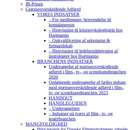
IB-Prisen
Grænseoverskridende Adfærd
VORES INDSATSER
– For medlemmer: henvendelse til
kontaktperson
– Henvisning til krisepsykologhjælp hos
Hartmanns
– Opkvalificering af sekretariat &
formandskab
– Henvisning til ledelsesrådgivning af
instruktører hos Hartmanns
BRANCHENS INDSATSER
Undersøgelse af grænseoverskridende
adfærd i film-, tv-, og scenekunstbranchen
2020
Opfølgende undersøgelse af fælles indsats
mod grænseoverskridende adfærd i film-,
tv- og scenekunstbranchen 2023
HANDOUT
HANDLEGUIDEN
– Undersøgelsen
– Indsatser på tværs af film-, tv- og
teaterbranchen
MANGFOLDIGHED
Princippapir for Danske Filminstruktørers arbejde