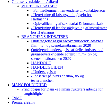
Grænseoverskridende Adfærd
VORES INDSATSER
- For medlemmer: henvendelse til kontaktperson
- Henvisning til krisepsykologhjælp hos
Hartmanns
- Opkvalificering af sekretariat & formandskab
- Henvisning til ledelsesrådgivning af instruktører
hos Hartmanns
BRANCHENS INDSATSER
Undersøgelse af grænseoverskridende adfærd i
film-, tv-, og scenekunstbranchen 2020
Opfølgende undersøgelse af fælles indsats mod
grænseoverskridende adfærd i film-, tv- og
scenekunstbranchen 2023
HANDOUT
HANDLEGUIDEN
- Undersøgelsen
- Indsatser på tværs af film-, tv- og
teaterbranchen
MANGFOLDIGHED
Princippapir for Danske Filminstruktørers arbejde for
mangfoldighed
TvMF
Premierefejring