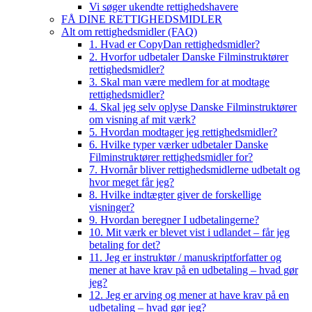
Vi søger ukendte rettighedshavere
FÅ DINE RETTIGHEDSMIDLER
Alt om rettighedsmidler (FAQ)
1. Hvad er CopyDan rettighedsmidler?
2. Hvorfor udbetaler Danske Filminstruktører
rettighedsmidler?
3. Skal man være medlem for at modtage
rettighedsmidler?
4. Skal jeg selv oplyse Danske Filminstruktører
om visning af mit værk?
5. Hvordan modtager jeg rettighedsmidler?
6. Hvilke typer værker udbetaler Danske
Filminstruktører rettighedsmidler for?
7. Hvornår bliver rettighedsmidlerne udbetalt og
hvor meget får jeg?
8. Hvilke indtægter giver de forskellige
visninger?
9. Hvordan beregner I udbetalingerne?
10. Mit værk er blevet vist i udlandet – får jeg
betaling for det?
11. Jeg er instruktør / manuskriptforfatter og
mener at have krav på en udbetaling – hvad gør
jeg?
12. Jeg er arving og mener at have krav på en
udbetaling – hvad gør jeg?