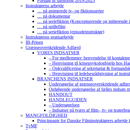
Forslag til filmforlig 2019-2023
Instruktørens arbejde
… på animerede tv- og fiktionsserier
… på dokumentar
… på seriefiktion (Konceptuerende og initierende i
… på spillefilm
… på seriefiktion (episodeinstruktør)
Instruktørens gratisarbejde
IB-Prisen
Grænseoverskridende Adfærd
VORES INDSATSER
– For medlemmer: henvendelse til kontaktp
– Henvisning til krisepsykologhjælp hos H
– Opkvalificering af sekretariat & formands
– Henvisning til ledelsesrådgivning af instr
BRANCHENS INDSATSER
Undersøgelse af grænseoverskridende adfærd
Opfølgende undersøgelse af fælles indsats 
HANDOUT
HANDLEGUIDEN
– Undersøgelsen
– Indsatser på tværs af film-, tv- og teaterbr
MANGFOLDIGHED
Princippapir for Danske Filminstruktørers arbejde
TvMF