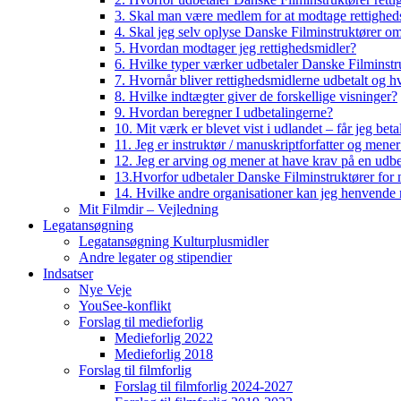
3. Skal man være medlem for at modtage rettighed
4. Skal jeg selv oplyse Danske Filminstruktører o
5. Hvordan modtager jeg rettighedsmidler?
6. Hvilke typer værker udbetaler Danske Filminstru
7. Hvornår bliver rettighedsmidlerne udbetalt og h
8. Hvilke indtægter giver de forskellige visninger?
9. Hvordan beregner I udbetalingerne?
10. Mit værk er blevet vist i udlandet – får jeg beta
11. Jeg er instruktør / manuskriptforfatter og mene
12. Jeg er arving og mener at have krav på en udbe
13.Hvorfor udbetaler Danske Filminstruktører for 
14. Hvilke andre organisationer kan jeg henvende m
Mit Filmdir – Vejledning
Legatansøgning
Legatansøgning Kulturplusmidler
Andre legater og stipendier
Indsatser
Nye Veje
YouSee-konflikt
Forslag til medieforlig
Medieforlig 2022
Medieforlig 2018
Forslag til filmforlig
Forslag til filmforlig 2024-2027