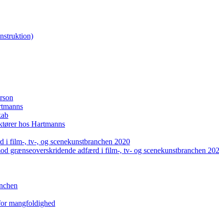
nstruktion)
erson
artmanns
kab
uktører hos Hartmanns
 i film-, tv-, og scenekunstbranchen 2020
mod grænseoverskridende adfærd i film-, tv- og scenekunstbranchen 20
anchen
 for mangfoldighed