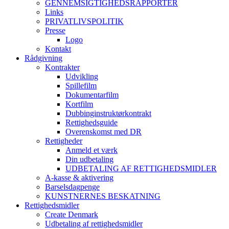
GENNEMSIGTIGHEDSRAPPORTER
Links
PRIVATLIVSPOLITIK
Presse
Logo
Kontakt
Rådgivning
Kontrakter
Udvikling
Spillefilm
Dokumentarfilm
Kortfilm
Dubbinginstruktørkontrakt
Rettighedsguide
Overenskomst med DR
Rettigheder
Anmeld et værk
Din udbetaling
UDBETALING AF RETTIGHEDSMIDLER
A-kasse & aktivering
Barselsdagpenge
KUNSTNERNES BESKATNING
Rettighedsmidler
Create Denmark
Udbetaling af rettighedsmidler