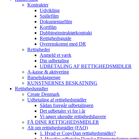
Kontrakter
Udvikling
Spillefilm
Dokumentarfilm
Kortfilm
Dubbinginstruktørkontrakt
Rettighedsguide
Overenskomst med DR
Rettigheder
Anmeld et værk
Din udbetaling
UDBETALING AF RETTIGHEDSMIDLER
A-kasse & aktivering
Barselsdagpenge
KUNSTNERNES BESKATNING
Rettighedsmidler
Create Denmark
Udbetaling af rettighedsmidler
Sådan foregår udbetalingen
Det udbetaler vi for i år
Vi søger ukendte rettighedshavere
FÅ DINE RETTIGHEDSMIDLER
Alt om rettighedsmidler (FAQ)
1. Hvad er CopyDan rettighedsmidler?
2. Hvorfor udbetaler Danske Filminstruktører rett