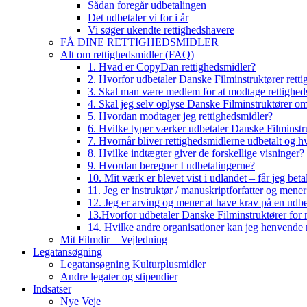
Sådan foregår udbetalingen
Det udbetaler vi for i år
Vi søger ukendte rettighedshavere
FÅ DINE RETTIGHEDSMIDLER
Alt om rettighedsmidler (FAQ)
1. Hvad er CopyDan rettighedsmidler?
2. Hvorfor udbetaler Danske Filminstruktører rett
3. Skal man være medlem for at modtage rettighed
4. Skal jeg selv oplyse Danske Filminstruktører o
5. Hvordan modtager jeg rettighedsmidler?
6. Hvilke typer værker udbetaler Danske Filminstru
7. Hvornår bliver rettighedsmidlerne udbetalt og h
8. Hvilke indtægter giver de forskellige visninger?
9. Hvordan beregner I udbetalingerne?
10. Mit værk er blevet vist i udlandet – får jeg beta
11. Jeg er instruktør / manuskriptforfatter og mene
12. Jeg er arving og mener at have krav på en udbe
13.Hvorfor udbetaler Danske Filminstruktører for 
14. Hvilke andre organisationer kan jeg henvende m
Mit Filmdir – Vejledning
Legatansøgning
Legatansøgning Kulturplusmidler
Andre legater og stipendier
Indsatser
Nye Veje