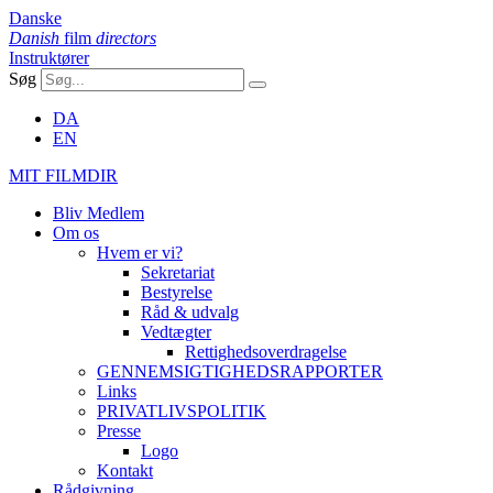
Danske
Danish
film
directors
Instruktører
Søg
DA
EN
MIT FILMDIR
Bliv Medlem
Om os
Hvem er vi?
Sekretariat
Bestyrelse
Råd & udvalg
Vedtægter
Rettighedsoverdragelse
GENNEMSIGTIGHEDSRAPPORTER
Links
PRIVATLIVSPOLITIK
Presse
Logo
Kontakt
Rådgivning