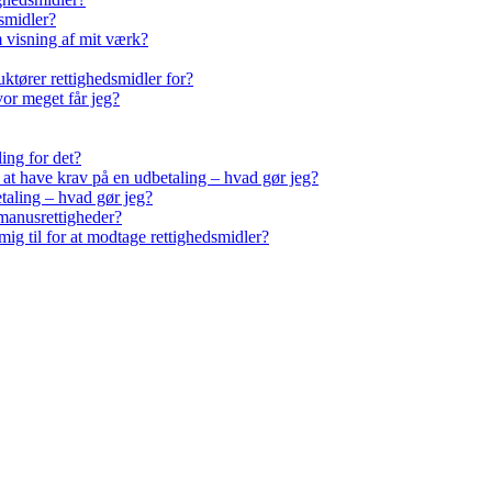
smidler?
m visning af mit værk?
ktører rettighedsmidler for?
vor meget får jeg?
ling for det?
r at have krav på en udbetaling – hvad gør jeg?
taling – hvad gør jeg?
manusrettigheder?
ig til for at modtage rettighedsmidler?