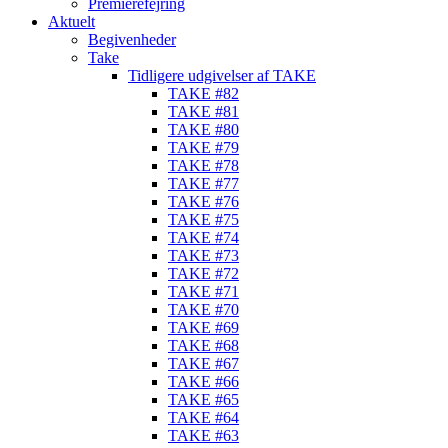
Premierefejring
Aktuelt
Begivenheder
Take
Tidligere udgivelser af TAKE
TAKE #82
TAKE #81
TAKE #80
TAKE #79
TAKE #78
TAKE #77
TAKE #76
TAKE #75
TAKE #74
TAKE #73
TAKE #72
TAKE #71
TAKE #70
TAKE #69
TAKE #68
TAKE #67
TAKE #66
TAKE #65
TAKE #64
TAKE #63