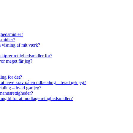
ighedsmidler?
smidler?
m visning af mit værk?
ktører rettighedsmidler for?
vor meget får jeg?
ling for det?
r at have krav på en udbetaling – hvad gør jeg?
taling – hvad gør jeg?
manusrettigheder?
ig til for at modtage rettighedsmidler?