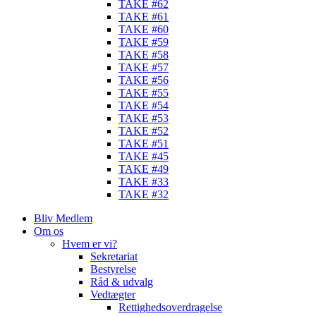
TAKE #62
TAKE #61
TAKE #60
TAKE #59
TAKE #58
TAKE #57
TAKE #56
TAKE #55
TAKE #54
TAKE #53
TAKE #52
TAKE #51
TAKE #45
TAKE #49
TAKE #33
TAKE #32
Bliv Medlem
Om os
Hvem er vi?
Sekretariat
Bestyrelse
Råd & udvalg
Vedtægter
Rettighedsoverdragelse