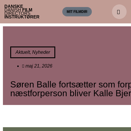
DANSKE
DANISH
FILM
MIT FILMDIR
DIRECTORS
INSTRUKTØRER
Aktuelt
,
Nyheder
maj 21, 2026
Søren Balle fortsætter som for
næstforperson bliver Kalle Bje