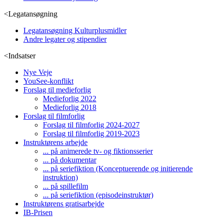
<
Legatansøgning
Legatansøgning Kulturplusmidler
Andre legater og stipendier
<
Indsatser
Nye Veje
YouSee-konflikt
Forslag til medieforlig
Medieforlig 2022
Medieforlig 2018
Forslag til filmforlig
Forslag til filmforlig 2024-2027
Forslag til filmforlig 2019-2023
Instruktørens arbejde
... på animerede tv- og fiktionsserier
... på dokumentar
... på seriefiktion (Konceptuerende og initierende
instruktion)
... på spillefilm
... på seriefiktion (episodeinstruktør)
Instruktørens gratisarbejde
IB-Prisen