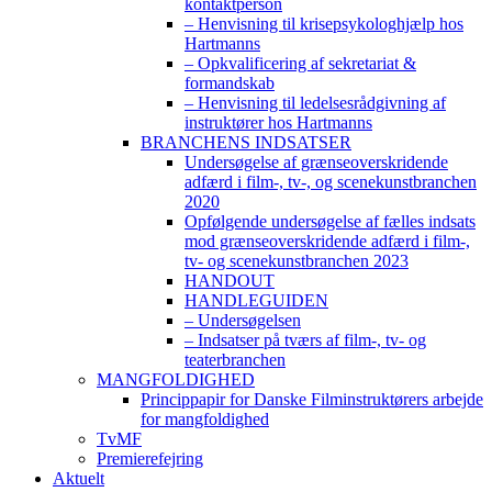
kontaktperson
– Henvisning til krisepsykologhjælp hos
Hartmanns
– Opkvalificering af sekretariat &
formandskab
– Henvisning til ledelsesrådgivning af
instruktører hos Hartmanns
BRANCHENS INDSATSER
Undersøgelse af grænseoverskridende
adfærd i film-, tv-, og scenekunstbranchen
2020
Opfølgende undersøgelse af fælles indsats
mod grænseoverskridende adfærd i film-,
tv- og scenekunstbranchen 2023
HANDOUT
HANDLEGUIDEN
– Undersøgelsen
– Indsatser på tværs af film-, tv- og
teaterbranchen
MANGFOLDIGHED
Princippapir for Danske Filminstruktørers arbejde
for mangfoldighed
TvMF
Premierefejring
Aktuelt