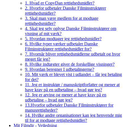
1. Hvad er CopyDan rettighedsmidler?
2. Hvorfor udbetaler Danske Filminstruktører
rettighedsmidler?
3. Skal man være medlem for at modtage
rettighedsmidler?
4. Skal jeg selv oplyse Danske Filminstruktører om
visning af mit værk?
5. Hvordan modtager jeg rettighedsmidler?
6. Hvilke typer værker udbetaler Danske
Filminstruktører rettighedsmidler for?
7. Hvornår bliver rettighedsmidlerne udbetalt og hvor
meget får jeg?
8. Hvilke indtægter giver de forskellige visninger?
9. Hvordan beregner I udbetalingerne?
10. Mit værk er blevet vist i udlandet – får jeg betaling
for det?
11. Jeg er instruktør / manuskriptforfatter og mener at
have krav på en udbetaling – hvad gør jeg?
12. Jeg er arving og mener at have krav på en
udbetaling – hvad gør jeg?
13.Hvorfor udbetaler Danske Filminstruktører for
manusrettigheder?
14. Hvilke andre organisationer kan jeg henvende mig
til for at modtage rettighedsmidler?
Mit Filmdir - Vejledning