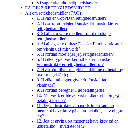
Vi søger ukendte rettighedshavere
FÅ DINE RETTIGHEDSMIDLER
Alt om rettighedsmidler (FAQ)
1. Hvad er CopyDan rettighedsmidler?
2. Hvorfor udbetaler Danske Filminstruktører
rettighedsmidler?
3. Skal man være medlem for at modtage
rettighedsmidler?
4. Skal jeg selv oplyse Danske Filminstruktører
om visning af mit værk?
5. Hvordan modtager jeg rettighedsmidler?
6. Hvilke typer værker udbetaler Danske
Filminstruktører rettighedsmidler for?
7. Hvornår bliver rettighedsmidlerne udbetalt og
hvor meget får jeg?
8. Hvilke indtægter giver de forskellige
visninger?
9. Hvordan beregner I udbetalingerne?
10. Mit værk er blevet vist i udlandet – får jeg
betaling for det?
11. Jeg er instruktør / manuskriptforfatter og
mener at have krav på en udbetaling – hvad gør
jeg?
12. Jeg er arving og mener at have krav på en
udbetaling – hvad gør jeg?