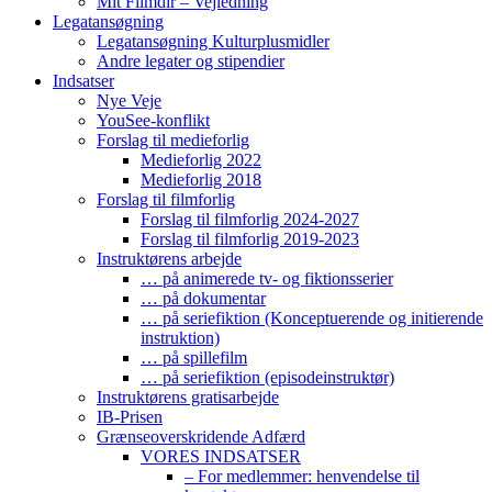
Mit Filmdir – Vejledning
Legatansøgning
Legatansøgning Kulturplusmidler
Andre legater og stipendier
Indsatser
Nye Veje
YouSee-konflikt
Forslag til medieforlig
Medieforlig 2022
Medieforlig 2018
Forslag til filmforlig
Forslag til filmforlig 2024-2027
Forslag til filmforlig 2019-2023
Instruktørens arbejde
… på animerede tv- og fiktionsserier
… på dokumentar
… på seriefiktion (Konceptuerende og initierende
instruktion)
… på spillefilm
… på seriefiktion (episodeinstruktør)
Instruktørens gratisarbejde
IB-Prisen
Grænseoverskridende Adfærd
VORES INDSATSER
– For medlemmer: henvendelse til