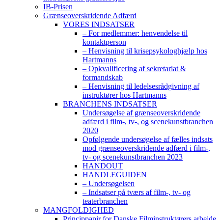
IB-Prisen
Grænseoverskridende Adfærd
VORES INDSATSER
– For medlemmer: henvendelse til
kontaktperson
– Henvisning til krisepsykologhjælp hos
Hartmanns
– Opkvalificering af sekretariat &
formandskab
– Henvisning til ledelsesrådgivning af
instruktører hos Hartmanns
BRANCHENS INDSATSER
Undersøgelse af grænseoverskridende
adfærd i film-, tv-, og scenekunstbranchen
2020
Opfølgende undersøgelse af fælles indsats
mod grænseoverskridende adfærd i film-,
tv- og scenekunstbranchen 2023
HANDOUT
HANDLEGUIDEN
– Undersøgelsen
– Indsatser på tværs af film-, tv- og
teaterbranchen
MANGFOLDIGHED
Princippapir for Danske Filminstruktørers arbejde