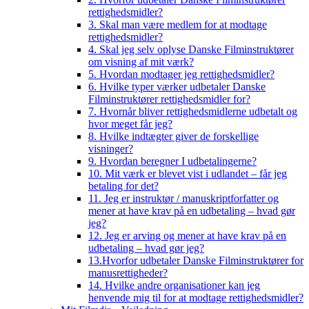
rettighedsmidler?
3. Skal man være medlem for at modtage
rettighedsmidler?
4. Skal jeg selv oplyse Danske Filminstruktører
om visning af mit værk?
5. Hvordan modtager jeg rettighedsmidler?
6. Hvilke typer værker udbetaler Danske
Filminstruktører rettighedsmidler for?
7. Hvornår bliver rettighedsmidlerne udbetalt og
hvor meget får jeg?
8. Hvilke indtægter giver de forskellige
visninger?
9. Hvordan beregner I udbetalingerne?
10. Mit værk er blevet vist i udlandet – får jeg
betaling for det?
11. Jeg er instruktør / manuskriptforfatter og
mener at have krav på en udbetaling – hvad gør
jeg?
12. Jeg er arving og mener at have krav på en
udbetaling – hvad gør jeg?
13.Hvorfor udbetaler Danske Filminstruktører for
manusrettigheder?
14. Hvilke andre organisationer kan jeg
henvende mig til for at modtage rettighedsmidler?