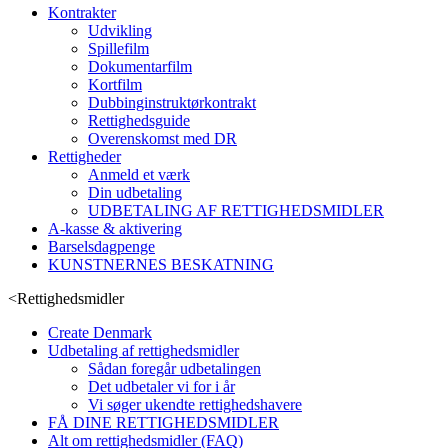
Kontrakter
Udvikling
Spillefilm
Dokumentarfilm
Kortfilm
Dubbinginstruktørkontrakt
Rettighedsguide
Overenskomst med DR
Rettigheder
Anmeld et værk
Din udbetaling
UDBETALING AF RETTIGHEDSMIDLER
A-kasse & aktivering
Barselsdagpenge
KUNSTNERNES BESKATNING
<
Rettighedsmidler
Create Denmark
Udbetaling af rettighedsmidler
Sådan foregår udbetalingen
Det udbetaler vi for i år
Vi søger ukendte rettighedshavere
FÅ DINE RETTIGHEDSMIDLER
Alt om rettighedsmidler (FAQ)