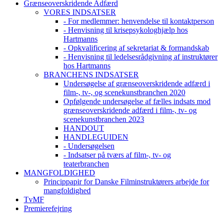
Grænseoverskridende Adfærd
VORES INDSATSER
- For medlemmer: henvendelse til kontaktperson
- Henvisning til krisepsykologhjælp hos
Hartmanns
- Opkvalificering af sekretariat & formandskab
- Henvisning til ledelsesrådgivning af instruktører
hos Hartmanns
BRANCHENS INDSATSER
Undersøgelse af grænseoverskridende adfærd i
film-, tv-, og scenekunstbranchen 2020
Opfølgende undersøgelse af fælles indsats mod
grænseoverskridende adfærd i film-, tv- og
scenekunstbranchen 2023
HANDOUT
HANDLEGUIDEN
- Undersøgelsen
- Indsatser på tværs af film-, tv- og
teaterbranchen
MANGFOLDIGHED
Princippapir for Danske Filminstruktørers arbejde for
mangfoldighed
TvMF
Premierefejring