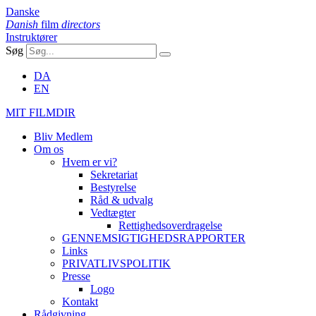
Danske
Danish
film
directors
Instruktører
Søg
DA
EN
MIT FILMDIR
Bliv Medlem
Om os
Hvem er vi?
Sekretariat
Bestyrelse
Råd & udvalg
Vedtægter
Rettighedsoverdragelse
GENNEMSIGTIGHEDSRAPPORTER
Links
PRIVATLIVSPOLITIK
Presse
Logo
Kontakt
Rådgivning