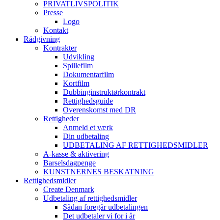
PRIVATLIVSPOLITIK
Presse
Logo
Kontakt
Rådgivning
Kontrakter
Udvikling
Spillefilm
Dokumentarfilm
Kortfilm
Dubbinginstruktørkontrakt
Rettighedsguide
Overenskomst med DR
Rettigheder
Anmeld et værk
Din udbetaling
UDBETALING AF RETTIGHEDSMIDLER
A-kasse & aktivering
Barselsdagpenge
KUNSTNERNES BESKATNING
Rettighedsmidler
Create Denmark
Udbetaling af rettighedsmidler
Sådan foregår udbetalingen
Det udbetaler vi for i år