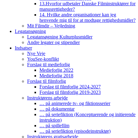
13.Hvorfor udbetaler Danske Filminstruktører for
manusrettigheder?
14. Hvilke andre organisationer kan jeg
henvende mig til for at modtage rettighedsmidler?
Mit Filmdir – Vejledning
Legatansøgning
Legatansøgning Kulturplusmidler
Andre legater og stipendier
Indsatser
Nye Veje
YouSee-konflikt
Forslag til medieforlig
Medieforlig 2022
Medieforlig 2018
Forslag til filmforlig
Forslag til filmforlig 2024-2027
Forslag til filmforlig 2019-2023
Instruktørens arbejde
… på animerede tv- og fiktionsserier
… på dokumentar
… på seriefiktion (Konceptuerende og initierende
instruktion)
… på spillefilm
… på seriefiktion (episodeinstruktør)
Instruktørens gratisarbejde