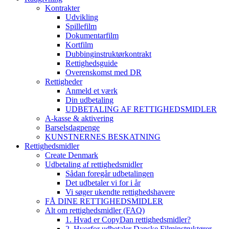
Kontrakter
Udvikling
Spillefilm
Dokumentarfilm
Kortfilm
Dubbinginstruktørkontrakt
Rettighedsguide
Overenskomst med DR
Rettigheder
Anmeld et værk
Din udbetaling
UDBETALING AF RETTIGHEDSMIDLER
A-kasse & aktivering
Barselsdagpenge
KUNSTNERNES BESKATNING
Rettighedsmidler
Create Denmark
Udbetaling af rettighedsmidler
Sådan foregår udbetalingen
Det udbetaler vi for i år
Vi søger ukendte rettighedshavere
FÅ DINE RETTIGHEDSMIDLER
Alt om rettighedsmidler (FAQ)
1. Hvad er CopyDan rettighedsmidler?
2. Hvorfor udbetaler Danske Filminstruktører