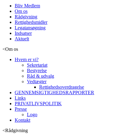
Bliv Medlem
Om os
Rådgivning
Rettighedsmidler
Legatansøgning
Indsatser
Aktuelt
<
Om os
Hvem er vi?
Sekretariat
Bestyrelse
Råd & udvalg
Vedtægter
Rettighedsoverdragelse
GENNEMSIGTIGHEDSRAPPORTER
Links
PRIVATLIVSPOLITIK
Presse
Logo
Kontakt
<
Rådgivning