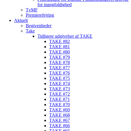
for mangfoldighed
TvMF
Premierefejring
Aktuelt
Begivenheder
Take
Tidligere udgivelser af TAKE
TAKE #82
TAKE #81
TAKE #80
TAKE #79
TAKE #78
TAKE #77
TAKE #76
TAKE #75
TAKE #74
TAKE #73
TAKE #72
TAKE #71
TAKE #70
TAKE #69
TAKE #68
TAKE #67
TAKE #66
TAKE #65